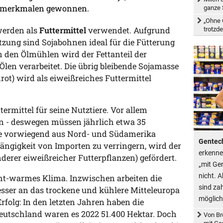
ätsmerkmalen gewonnen.
ganze 
„Ohne 
 werden als
Futtermittel
verwendet. Aufgrund
trotzd
ung sind Sojabohnen ideal für die Fütterung
 den Ölmühlen wird der Fettanteil der
len verarbeitet. Die übrig bleibende Sojamasse
rot) wird als eiweißreiches Futtermittel
ermittel für seine Nutztiere. Vor allem
en - deswegen müssen jährlich etwa 35
fe vorwiegend aus Nord- und Südamerika
Gentech
ängigkeit von Importen zu verringern, wird der
erkenne
erer eiweißreicher Futterpflanzen) gefördert.
„mit Ge
nicht. 
ht-warmes Klima. Inzwischen arbeiten die
sind za
esser an das trockene und kühlere Mitteleuropa
möglich
rfolg: In den letzten Jahren haben die
utschland waren es 2022 51.400 Hektar. Doch
Von Br