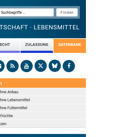
TSCHAFT · LEBENSMITTEL
ECHT
ZULASSUNG
DATENBANK
n
ohne Anbau
hne Lebensmittel
hne Futtermittel
früchte
nzen