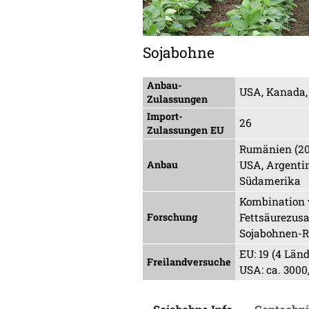
Sojabohne
Anbau-
USA, Kanada,
Zulassungen
Import-
26
Zulassungen EU
Rumänien (200
Anbau
USA, Argentin
Südamerika
Kombination v
Forschung
Fettsäurezus
Sojabohnen-Ro
EU: 19 (4 Länd
Freilandversuche
USA: ca. 3000