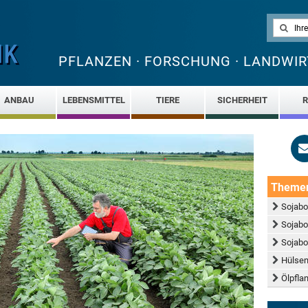
PFLANZEN · FORSCHUNG · LANDWIR
ANBAU
LEBENSMITTEL
TIERE
SICHERHEIT
R
Theme
Sojab
Sojabo
Sojabo
Hülsen
Ölpfla