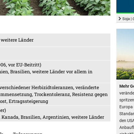
Soja |
 weitere Länder
6, vor EU-Beitritt)
ien, Brasilien, weitere Länder vor allem in
Mehr Ge
erschiedener Herbizidtoleranzen, veränderte
verände
ammensetzung, Trockentoleranz, Resistenz gegen
spritzen
st, Ertragssteigerung
Europa 
er)
Standar
, Kanada, Brasilien, Argentinien, weitere Länder
den USA
Anbaufl