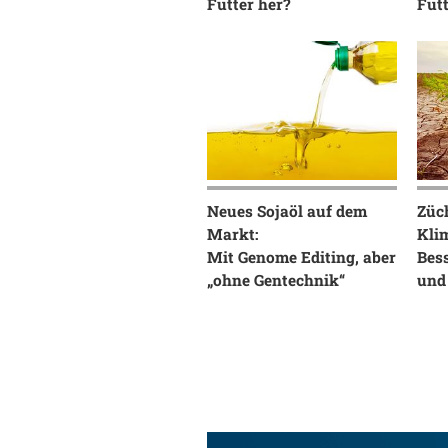
Futter her?
Futt
Neues Sojaöl auf dem
Züc
Markt:
Kli
Mit Genome Editing, aber
Bess
„ohne Gentechnik“
und