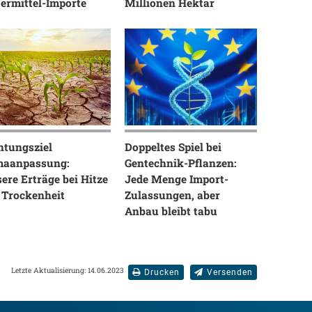
ermittel-Importe
Millionen Hektar
htungsziel
Doppeltes Spiel bei
maanpassung:
Gentechnik-Pflanzen:
ere Erträge bei Hitze
Jede Menge Import-
 Trockenheit
Zulassungen, aber
Anbau bleibt tabu
Letzte Aktualisierung: 14.06.2023
Drucken
Versenden