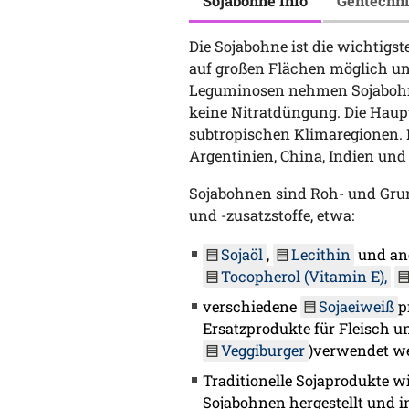
Sojabohne Info
Gentechn
Die Sojabohne ist die wichtigst
auf großen Flächen möglich un
Leguminosen nehmen Sojabohne
keine Nitratdüngung. Die Hau
subtropischen Klimaregionen. 
Argentinien, China, Indien und
Sojabohnen sind Roh- und Grun
und -zusatzstoffe, etwa:
Sojaöl
,
Lecithin
und an
Tocopherol (Vitamin E),
verschiedene
Sojaeiweiß
p
Ersatzprodukte für Fleisch u
Veggiburger
)verwendet w
Traditionelle Sojaprodukte w
Sojabohnen hergestellt und i