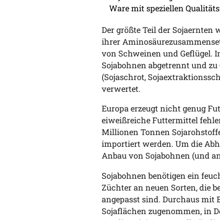
Ware mit speziellen Qualit
Der größte Teil der Sojaernten
ihrer Aminosäurezusammensetz
von Schweinen und Geflügel. In
Sojabohnen abgetrennt und zu Ö
(Sojaschrot, Sojaextraktionssch
verwertet.
Europa erzeugt nicht genug Futt
eiweißreiche Futtermittel fehl
Millionen Tonnen Sojarohstof
importiert werden. Um die Abh
Anbau von Sojabohnen (und and
Sojabohnen benötigen ein feuc
Züchter an neuen Sorten, die b
angepasst sind. Durchaus mit E
Sojaflächen zugenommen, in De