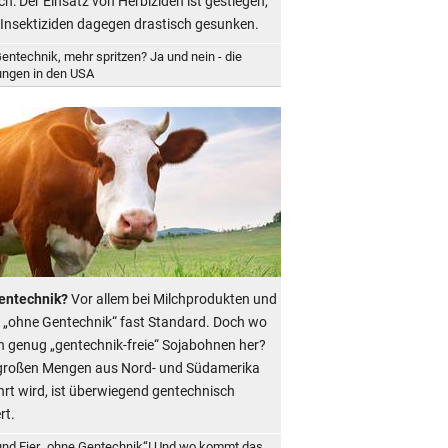
ich: Der Einsatz von Herbiziden ist gestiegen,
 Insektiziden dagegen drastisch gesunken.
entechnik, mehr spritzen? Ja und nein - die
ungen in den USA
entechnik?
Vor allem bei Milchprodukten und
st „ohne Gentechnik“ fast Standard. Doch wo
genug „gentechnik-freie“ Sojabohnen her?
großen Mengen aus Nord- und Südamerika
hrt wird, ist überwiegend gentechnisch
rt.
und Eier „ohne Gentechnik“! Und wo kommt das