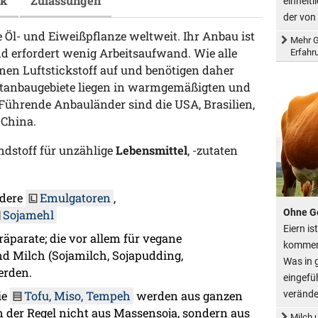
ik
Zulassungen
einheitl
der von
e Öl- und Eiweißpflanze weltweit. Ihr Anbau ist
Mehr G
d erfordert wenig Arbeitsaufwand. Wie alle
Erfahr
n Luftstickstoff auf und benötigen daher
ptanbaugebiete liegen in warmgemäßigten und
Führende Anbauländer sind die USA, Brasilien,
 China.
dstoff für unzählige
Lebensmittel
, -zutaten
dere
Emulgatoren
,
Ohne G
Sojamehl
Eiern i
räparate; die vor allem für vegane
kommen 
nd Milch (Sojamilch, Sojapudding,
Was in 
erden.
eingefü
verände
ie
Tofu, Miso, Tempeh
werden aus ganzen
n der Regel nicht aus Massensoja, sondern aus
Milch 