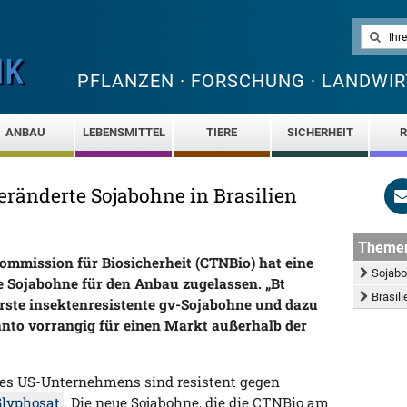
PFLANZEN · FORSCHUNG · LANDWIR
ANBAU
LEBENSMITTEL
TIERE
SICHERHEIT
R
eränderte Sojabohne in Brasilien
Theme
Kommission für Biosicherheit (CTNBio) hat eine
Sojab
e Sojabohne für den Anbau zugelassen. „Bt
Brasil
erste insektenresistente gv-Sojabohne und dazu
anto vorrangig für einen Markt außerhalb der
es US-Unternehmens sind resistent gegen
Glyphosat
. Die neue Sojabohne, die die CTNBio am