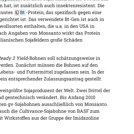
hat, ist zusätzlich auch insektenresistent. Die
nanntes
Bt
-Protein, das spezifisch gegen eine
erichtet ist. Das verwendete Bt-Gen ist auch in
llsorten enthalten, die u.a. in den USA in
ach Angaben von Monsanto wirkt das Protein
ilianischen Sojafeldern große Schäden
eady 2 Yield
-Bohnen soll schätzungsweise in
werden. Zunächst müssen die Bohnen auf den
ebens- und Futtermittel zugelassen sein. In der
in entsprechender Zulassungsantrag gestellt.
weitgrößte Sojaproduzent der Welt. Zwei Drittel der
nd gentechnisch verändert. Bis Anfang 2010
uten gv-Sojabohnen ausschließlich von Monsanto.
 auch die
Cultivance
-Sojabohne von BASF zum
t Wirkstoffen aus der Gruppe der Imidazoline