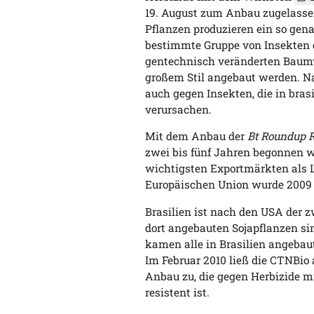
19. August zum Anbau zugelassen 
Pflanzen produzieren ein so ge
bestimmte Gruppe von Insekten g
gentechnisch veränderten Baumwo
großem Stil angebaut werden. N
auch gegen Insekten, die in bras
verursachen.
Mit dem Anbau der
Bt Roundup R
zwei bis fünf Jahren begonnen 
wichtigsten Exportmärkten als L
Europäischen Union wurde 2009 e
Brasilien ist nach den USA der z
dort angebauten Sojapflanzen si
kamen alle in Brasilien angeba
Im Februar 2010 ließ die CTNBio
Anbau zu, die gegen Herbizide mi
resistent ist.