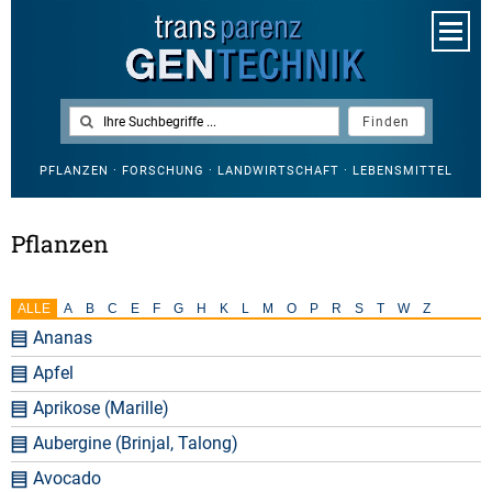
PFLANZEN · FORSCHUNG · LANDWIRTSCHAFT · LEBENSMITTEL
Pflanzen
ALLE
A
B
C
E
F
G
H
K
L
M
O
P
R
S
T
W
Z
Ananas
Apfel
Aprikose (Marille)
Aubergine (Brinjal, Talong)
Avocado