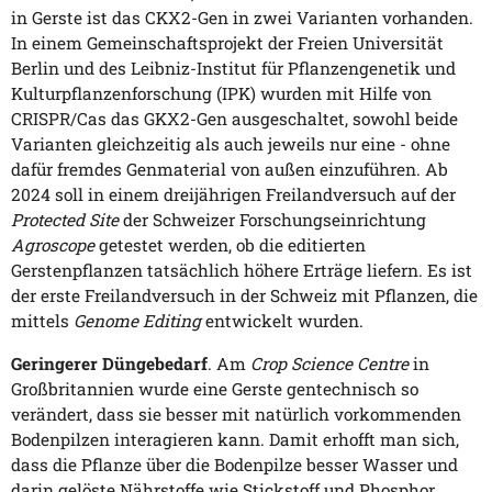
in Gerste ist das CKX2-Gen in zwei Varianten vorhanden.
In einem Gemeinschaftsprojekt der Freien Universität
Berlin und des Leibniz-Institut für Pflanzengenetik und
Kulturpflanzenforschung (IPK) wurden mit Hilfe von
CRISPR/Cas das GKX2-Gen ausgeschaltet, sowohl beide
Varianten gleichzeitig als auch jeweils nur eine - ohne
dafür fremdes Genmaterial von außen einzuführen. Ab
2024 soll in einem dreijährigen Freilandversuch auf der
Protected Site
der Schweizer Forschungseinrichtung
Agroscope
getestet werden, ob die editierten
Gerstenpflanzen tatsächlich höhere Erträge liefern. Es ist
der erste Freilandversuch in der Schweiz mit Pflanzen, die
mittels
Genome Editing
entwickelt wurden.
Geringerer Düngebedarf
. Am
Crop Science Centre
in
Großbritannien wurde eine Gerste gentechnisch so
verändert, dass sie besser mit natürlich vorkommenden
Bodenpilzen interagieren kann. Damit erhofft man sich,
dass die Pflanze über die Bodenpilze besser Wasser und
darin gelöste Nährstoffe wie Stickstoff und Phosphor