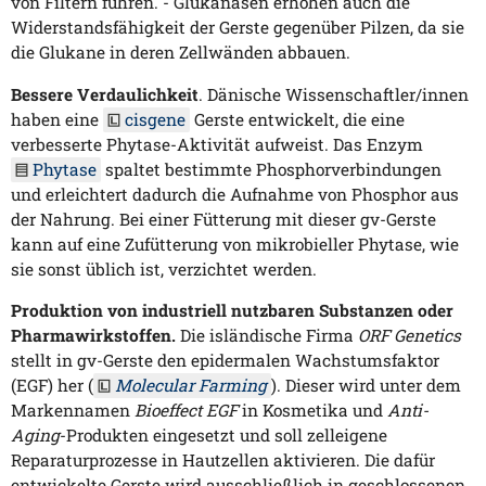
von Filtern führen. - Glukanasen erhöhen auch die
Widerstandsfähigkeit der Gerste gegenüber Pilzen, da sie
die Glukane in deren Zellwänden abbauen.
Bessere Verdaulichkeit
. Dänische Wissenschaftler/innen
haben eine
cisgene
Gerste entwickelt, die eine
verbesserte Phytase-Aktivität aufweist. Das Enzym
Phytase
spaltet bestimmte Phosphorverbindungen
und erleichtert dadurch die Aufnahme von Phosphor aus
der Nahrung. Bei einer Fütterung mit dieser gv-Gerste
kann auf eine Zufütterung von mikrobieller Phytase, wie
sie sonst üblich ist, verzichtet werden.
Produktion von industriell nutzbaren Substanzen oder
Pharmawirkstoffen.
Die isländische Firma
ORF Genetics
stellt in gv-Gerste den epidermalen Wachstumsfaktor
(EGF) her (
Molecular Farming
). Dieser wird unter dem
Markennamen
Bioeffect EGF
in Kosmetika und
Anti-
Aging
-Produkten eingesetzt und soll zelleigene
Reparaturprozesse in Hautzellen aktivieren. Die dafür
entwickelte Gerste wird ausschließlich in geschlossenen