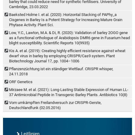
barley that could reduce need for synthetic fertilisers. University of
Cambridge, 23.03.2022
Baeksted Holme I. et al. (2020): Horizontal Stacking of PAPhy_a
Cisgenes in Barley Is a Potent Strategy for Increasing Mature Grain
Phytase Activity. Plant Sci.
Low, Y.C., Lawton, M.A. & Di, R. (2020): Validation of barley 2OGO gene
as a functional orthologue of Arabidopsis DMR6 gene in Fusarium head
blight susceptibility. Scientific Reports 10(9935)
Kis A. et al. (2019): Creating highly efficient resistance against wheat
dwarf virus in barley by employing CRISPR/Cas9 system. Plant
Biotechnology Journal 17, pp. 1004–1006
Pflanzenzüchtung ist ein ständiger Wettlauf. CRISPR whisper,
24.11.2018
ORF Genetics
Mirzaee M. et al. (2021): Long-Lasting Stable Expression of Human LL-
37 Antimicrobial Peptide in Transgenic Barley Plants. Antibiotics 10(8)
Vom umkämpften Freilandversuch zur CRISPR-Gerste,
Deutschlandfunk (02.05.2016)
Leitlinien