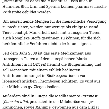
„Bioreaktor“ ist dabei die Milchdrüse. Doch auch in
Hühnerei, Blut, Urin und Sperma können pharmazeutische
Wirkstoffe gebildet werden.
Um ausreichende Mengen für die menschliche Versorgung
zu produzieren, werden nur wenige bis einige tausend
Tiere benötigt. Man erhofft sich, mit transgenen Tieren
auch komplexe Stoffe gewinnen zu können, für die sich
herkömmliche Verfahren nicht oder kaum eignen.
Seit dem Jahr 2008 ist das erste Medikament aus
transgenen Tieren auf dem europäischen Markt:
Antithrombin III (
ATryn
) hemmt die Blutgerinnung und
soll Menschen mit einem erblich bedingten
Antithrombinmangel in Risikooperationen vor
lebensgefährlichen Thrombosen schützen. Es wird aus
der Milch von gv-Ziegen isoliert.
Außerdem sind in Europa die Medikamente
Ruconest
(
Conestat alfa
), produziert in der Milchdrüse von gv-
Kaninchen, sowie
Kanuma
, gewonnen aus dem Eiklar