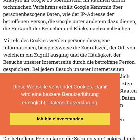
technischen Verfahrens erhält Google Kenntnis über
personenbezogene Daten, wie der IP-Adresse der
betroffenen Person, die Google unter anderem dazu dienen,
die Herkunft der Besucher und Klicks nachzuvollziehen.
Mittels des Cookies werden personenbezogene
Informationen, beispielsweise die Zugriffszeit, der Ort, von
welchem ein Zugriff ausging und die Häufigkeit der
Besuche unserer Internetseite durch die betroffene Person,
gespeichert. Bei jedem Besuch unserer Internetseiten
werden diese personenbezogenen Daten, einschließlich
der IP-Adresse des von der betroffenen Person genutzten
Diese Webseite verwendet Cookies. Damit
Internetanschlusses, an Google in den Vereinigten Staaten
wird eine bessere Benutzerführung
von Amerika übertragen. Diese personenbezogenen Daten
ermöglicht.
Datenschutzerklärung
werden durch Google in den Vereinigten Staaten von
Amerika gespeichert. Google gibt diese über das
technische Verfahren erhobenen personenbezogenen
Ich bin einverstanden
Daten unter Umständen an Dritte weiter.
Die betroffene Person kann die Setzung von Cookies durch