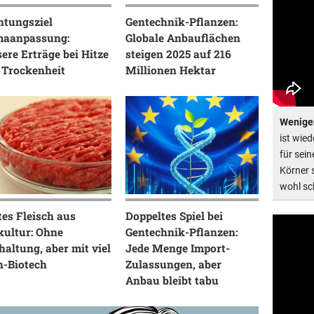
htungsziel
Gentechnik-Pflanzen:
maanpassung:
Globale Anbauflächen
ere Erträge bei Hitze
steigen 2025 auf 216
 Trockenheit
Millionen Hektar
Weniger
ist wie
für sein
Körner s
wohl sch
es Fleisch aus
Doppeltes Spiel bei
kultur: Ohne
Gentechnik-Pflanzen:
haltung, aber mit viel
Jede Menge Import-
h-Biotech
Zulassungen, aber
Anbau bleibt tabu