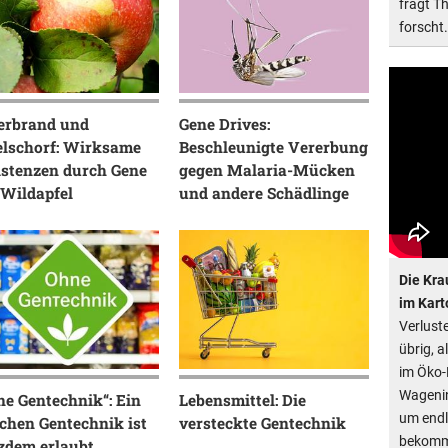
fragt T
forscht.
erbrand und
Gene Drives:
elschorf: Wirksame
Beschleunigte Vererbung
istenzen durch Gene
gegen Malaria-Mücken
 Wildapfel
und andere Schädlinge
Die Kra
im Kart
Verlust
übrig, 
im Öko-
Wagenin
ne Gentechnik“: Ein
Lebensmittel: Die
um endl
chen Gentechnik ist
versteckte Gentechnik
bekomm
tzdem erlaubt