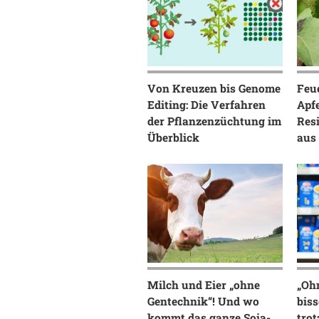
Von Kreuzen bis Genome
Feu
Editing: Die Verfahren
Apf
der Pflanzenzüchtung im
Res
Überblick
aus
Milch und Eier „ohne
„Oh
Gentechnik“! Und wo
biss
kommt das ganze Soja-
tro