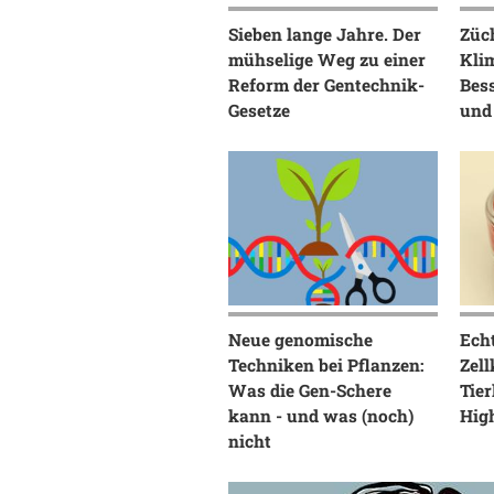
Sieben lange Jahre. Der
Züc
mühselige Weg zu einer
Kli
Reform der Gentechnik-
Bess
Gesetze
und
Neue genomische
Echt
Techniken bei Pflanzen:
Zell
Was die Gen-Schere
Tier
kann - und was (noch)
Hig
nicht