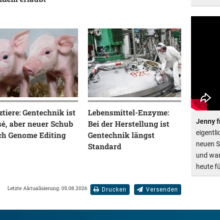
tiere: Gentechnik ist
Lebensmittel-Enzyme:
Jenny f
sé, aber neuer Schub
Bei der Herstellung ist
eigentl
ch Genome Editing
Gentechnik längst
neuen S
Standard
und war
heute f
Letzte Aktualisierung: 05.08.2026
Drucken
Versenden