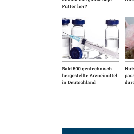
Futter her?
Bald 500 gentechnisch
Nutz
hergestellte Arzneimittel
pas
in Deutschland
dur