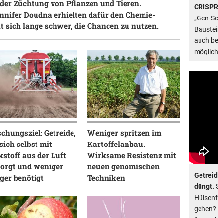
 der Züchtung von Pflanzen und Tieren.
CRISPR 
nifer Doudna erhielten dafür den Chemie-
„Gen-Sc
t sich lange schwer, die Chancen zu nutzen.
Baustei
auch be
möglich 
chungsziel: Getreide,
Weniger spritzen im
sich selbst mit
Kartoffelanbau.
kstoff aus der Luft
Wirksame Resistenz mit
sorgt und weniger
neuen genomischen
Getreide
ger benötigt
Techniken
düngt.
S
Hülsenf
gehen? 