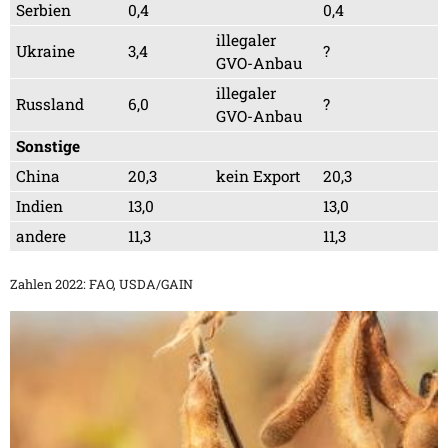
Serbien
0,4
0,4
illegaler
Ukraine
3,4
?
GVO-Anbau
illegaler
Russland
6,0
?
GVO-Anbau
Sonstige
China
20,3
kein Export
20,3
Indien
13,0
13,0
andere
11,3
11,3
Zahlen 2022: FAO, USDA/GAIN