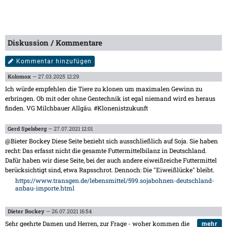
Diskussion / Kommentare
Kommentar hinzufügen
Kolomox
— 27.03.2025 12:29
Ich würde empfehlen die Tiere zu klonen um maximalen Gewinn zu
erbringen. Ob mit oder ohne Gentechnik ist egal niemand wird es heraus
finden. VG Milchbauer Allgäu. #Klonenistzukunft
Gerd Spelsberg
— 27.07.2021 12:01
@Bieter Bockey Diese Seite bezieht sich ausschließlich auf Soja. Sie haben
recht: Das erfasst nicht die gesamte Futtermittelbilanz in Deutschland.
Dafür haben wir diese Seite, bei der auch andere eiweißreiche Futtermittel
berücksichtigt sind, etwa Rapsschrot. Dennoch: Die "Eiweißlücke" bleibt.
https://www.transgen.de/lebensmittel/599.sojabohnen-deutschland-
anbau-importe.html
Dieter Bockey
— 26.07.2021 16:54
Sehr geehrte Damen und Herren, zur Frage - woher kommen die
mehr