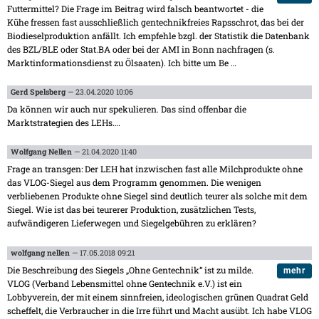
Futtermittel? Die Frage im Beitrag wird falsch beantwortet - die
Kühe fressen fast ausschließlich gentechnikfreies Rapsschrot, das bei der
Biodieselproduktion anfällt. Ich empfehle bzgl. der Statistik die Datenbank
des BZL/BLE oder Stat.BA oder bei der AMI in Bonn nachfragen (s.
Marktinformationsdienst zu Ölsaaten). Ich bitte um Be
…
Gerd Spelsberg
— 23.04.2020 10:06
Da können wir auch nur spekulieren. Das sind offenbar die
Marktstrategien des LEHs….
Wolfgang Nellen
— 21.04.2020 11:40
Frage an transgen: Der LEH hat inzwischen fast alle Milchprodukte ohne
das VLOG-Siegel aus dem Programm genommen. Die wenigen
verbliebenen Produkte ohne Siegel sind deutlich teurer als solche mit dem
Siegel. Wie ist das bei teurerer Produktion, zusätzlichen Tests,
aufwändigeren Lieferwegen und Siegelgebühren zu erklären?
wolfgang nellen
— 17.05.2018 09:21
Die Beschreibung des Siegels „Ohne Gentechnik“ ist zu milde.
mehr
VLOG (Verband Lebensmittel ohne Gentechnik e.V.) ist ein
Lobbyverein, der mit einem sinnfreien, ideologischen grünen Quadrat Geld
scheffelt, die Verbraucher in die Irre führt und Macht ausübt. Ich habe VLOG