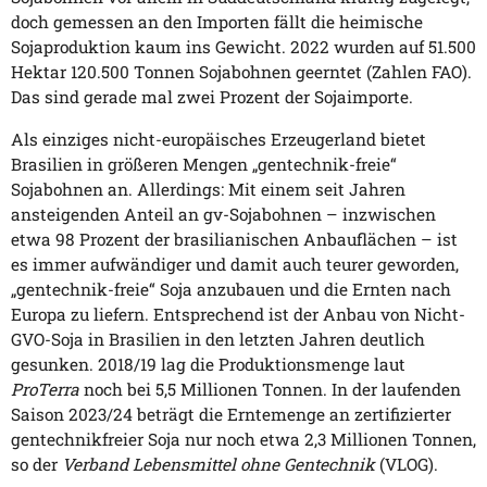
doch gemessen an den Importen fällt die heimische
Sojaproduktion kaum ins Gewicht. 2022 wurden auf 51.500
Hektar 120.500 Tonnen Sojabohnen geerntet (Zahlen FAO).
Das sind gerade mal zwei Prozent der Sojaimporte.
Als einziges nicht-europäisches Erzeugerland bietet
Brasilien in größeren Mengen „gentechnik-freie“
Sojabohnen an. Allerdings: Mit einem seit Jahren
ansteigenden Anteil an gv-Sojabohnen – inzwischen
etwa 98 Prozent der brasilianischen Anbauflächen – ist
es immer aufwändiger und damit auch teurer geworden,
„gentechnik-freie“ Soja anzubauen und die Ernten nach
Europa zu liefern. Entsprechend ist der Anbau von Nicht-
GVO-Soja in Brasilien in den letzten Jahren deutlich
gesunken. 2018/19 lag die Produktionsmenge laut
ProTerra
noch bei 5,5 Millionen Tonnen. In der laufenden
Saison 2023/24 beträgt die Erntemenge an zertifizierter
gentechnikfreier Soja nur noch etwa 2,3 Millionen Tonnen,
so der
Verband Lebensmittel ohne Gentechnik
(VLOG).