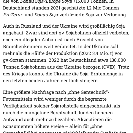
die von
Donau Soja/Europe Soya
715.000 Tonnen. In
Deutschland standen 2021 geschätzte 1,2 Mio Tonnen
ProTerra
- und
Donau Soja
-zertifizierte Soja zur Verfügung.
Auch in Russland und der Ukraine wird großflächig Soja
angebaut. Zwar sind dort gv-Sojabohnen offiziell verboten,
doch ein illegaler Anbau ist nach Ansicht von
Branchenkennern weit verbreitet. In der Ukraine soll
mehr als die Hälfte der Produktion (2022 3,4 Mio. t) von
gv-Sorten stammen. 2022 hat Deutschland etwa 130.000
Tonnen Sojabohnen aus der Ukraine bezogen (OVID). Trotz
des Krieges konnte die Ukraine die Soja-Erntemenge in
den letzten beiden Jahren deutlich steigern.
Eine größere Nachfrage nach „ohne Gentechnik“-
Futtermitteln wird weniger durch die begrenzte
Verfügbarkeit solcher Sojarohstoffe eingeschränkt, als
durch die mangelnde Bereitschaft, für den höheren
Aufwand auch mehr zu bezahlen. Akzeptieren die
Konsumenten höhere Preise – allein für „ohne
Gentechnik“ bei ansonsten gleichbleibender Qualität der