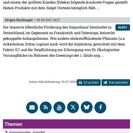
und einem der größten Kunden (Edeka) folgende konkrete Fragen gestellt:
Haben Produkte mit dem Siegel Vorteile bezüglich Näh
…
Jürgen Recknagel
— 05.09.2017 14:27
Die ‘massive öffentliche Förderung des Sojaanbaus’ beinhaltet in
mehr
Deutschland, im Gegensatz zu Frankreich und Osteuropa, keinerlei
gekoppelte Anbauprämien. Wie andere stickstoffbindende Pflanzen (u.a.
Ackerbohne, Erbse, Lupine) auch wird die Sojabohne, gewichtet mit dem
Faktor 0,7, auf die Verpflichtung zur Erbringung von 5% Ökologischer
Vorrangfläche im Rahmen des Greenings der 1. Säule ang
…
Letzte Aktualisierung: 10.07.2024
Drucken
Versenden
Themen
Agrarimporte, -handel