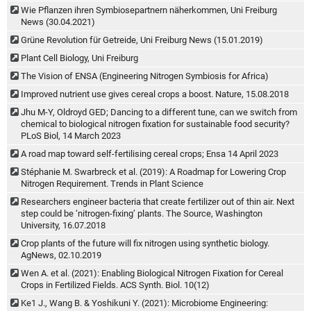
Wie Pflanzen ihren Symbiosepartnern näherkommen, Uni Freiburg
News (30.04.2021)
Grüne Revolution für Getreide, Uni Freiburg News (15.01.2019)
Plant Cell Biology, Uni Freiburg
The Vision of ENSA (Engineering Nitrogen Symbiosis for Africa)
Improved nutrient use gives cereal crops a boost. Nature, 15.08.2018
Jhu M-Y, Oldroyd GED; Dancing to a different tune, can we switch from
chemical to biological nitrogen fixation for sustainable food security?
PLoS Biol, 14 March 2023
A road map toward self-fertilising cereal crops; Ensa 14 April 2023
Stéphanie M. Swarbreck et al. (2019): A Roadmap for Lowering Crop
Nitrogen Requirement. Trends in Plant Science
Researchers engineer bacteria that create fertilizer out of thin air. Next
step could be ‘nitrogen-fixing’ plants. The Source, Washington
University, 16.07.2018
Crop plants of the future will fix nitrogen using synthetic biology.
AgNews, 02.10.2019
Wen A. et al. (2021): Enabling Biological Nitrogen Fixation for Cereal
Crops in Fertilized Fields. ACS Synth. Biol. 10(12)
Ke1 J., Wang B. & Yoshikuni Y. (2021): Microbiome Engineering: