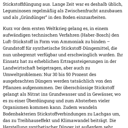
Stickstoffdüngung aus. Lange Zeit war es deshalb üblich,
Leguminosen regelmäßig als Zwischenfrucht anzubauen
und als „Gründünger“ in den Boden einzuarbeiten.
Kurz vor dem ersten Weltkrieg gelang es, in einem
aufwändigen technischen Verfahren (Haber-Bosch) den
Luft-Stickstoff in Form von Ammoniak zu binden –
Grundstoff für synthetische Stickstoff-Düngemittel, die
nun unbegrenzt verfügbar und erschwinglich wurden. Ihr
Einsatz hat zu erheblichen Ertragssteigerungen in der
Landwirtschaft beigetragen, aber auch zu
Umweltproblemen: Nur 30 bis 50 Prozent des
ausgebrachten Düngers werden tatsächlich von den
Pflanzen aufgenommen. Der überschüssige Stickstoff
gelangt als Nitrat ins Grundwasser und in Gewässer, wo
es zu einer Überdüngung und zum Absterben vieler
Organismen kommen kann. Zudem wandeln
Bodenbakterien Stickstoffverbindungen zu Lachgas um,
das zu Treibhauseffekt und Klimawandel beiträgt. Die
Herstellung synthetischer Dünger ist außerdem sehr