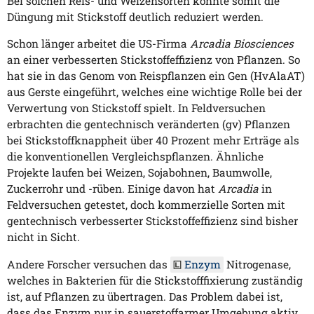
Bei solchen Reis- und Weizensorten könnte somit die
Düngung mit Stickstoff deutlich reduziert werden.
Schon länger arbeitet die US-Firma
Arcadia Biosciences
an einer verbesserten Stickstoffeffizienz von Pflanzen. So
hat sie in das Genom von Reispflanzen ein Gen (HvAlaAT)
aus Gerste eingeführt, welches eine wichtige Rolle bei der
Verwertung von Stickstoff spielt. In Feldversuchen
erbrachten die gentechnisch veränderten (gv) Pflanzen
bei Stickstoffknappheit über 40 Prozent mehr Erträge als
die konventionellen Vergleichspflanzen. Ähnliche
Projekte laufen bei Weizen, Sojabohnen, Baumwolle,
Zuckerrohr und -rüben. Einige davon hat
Arcadia
in
Feldversuchen getestet, doch kommerzielle Sorten mit
gentechnisch verbesserter Stickstoffeffizienz sind bisher
nicht in Sicht.
Andere Forscher versuchen das
Enzym
Nitrogenase,
welches in Bakterien für die Stickstofffixierung zuständig
ist, auf Pflanzen zu übertragen. Das Problem dabei ist,
dass das Enzym nur in sauerstoffarmer Umgebung aktiv