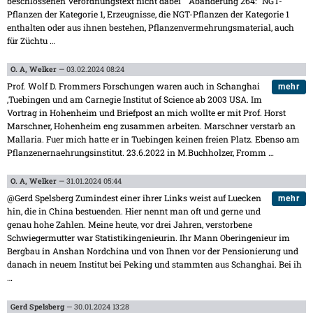
beschlossenen Verordnungstext nicht dabei " Abänderung 264: "NGT-
Pflanzen der Kategorie 1, Erzeugnisse, die NGT-Pflanzen der Kategorie 1
enthalten oder aus ihnen bestehen, Pflanzenvermehrungsmaterial, auch
für Züchtu
…
O. A, Welker
— 03.02.2024 08:24
Prof. Wolf D. Frommers Forschungen waren auch in Schanghai
mehr
,Tuebingen und am Carnegie Institut of Science ab 2003 USA. Im
Vortrag in Hohenheim und Briefpost an mich wollte er mit Prof. Horst
Marschner, Hohenheim eng zusammen arbeiten. Marschner verstarb an
Mallaria. Fuer mich hatte er in Tuebingen keinen freien Platz. Ebenso am
Pflanzenernaehrungsinstitut. 23.6.2022 in M.Buchholzer, Fromm
…
O. A, Welker
— 31.01.2024 05:44
@Gerd Spelsberg Zumindest einer ihrer Links weist auf Luecken
mehr
hin, die in China bestuenden. Hier nennt man oft und gerne und
genau hohe Zahlen. Meine heute, vor drei Jahren, verstorbene
Schwiegermutter war Statistikingenieurin. Ihr Mann Oberingenieur im
Bergbau in Anshan Nordchina und von Ihnen vor der Pensionierung und
danach in neuem Institut bei Peking und stammten aus Schanghai. Bei ih
…
Gerd Spelsberg
— 30.01.2024 13:28