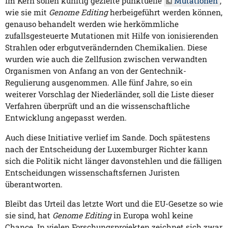
Im Kern sollen künftig gezielte punktuelle
Mutationen
,
wie sie mit
Genome Editing
herbeigeführt werden können,
genauso behandelt werden wie herkömmliche
zufallsgesteuerte Mutationen mit Hilfe von ionisierenden
Strahlen oder erbgutverändernden Chemikalien. Diese
wurden wie auch die Zellfusion zwischen verwandten
Organismen von Anfang an von der Gentechnik-
Regulierung ausgenommen. Alle fünf Jahre, so ein
weiterer Vorschlag der Niederländer, soll die Liste dieser
Verfahren überprüft und an die wissenschaftliche
Entwicklung angepasst werden.
Auch diese Initiative verlief im Sande. Doch spätestens
nach der Entscheidung der Luxemburger Richter kann
sich die Politik nicht länger davonstehlen und die fälligen
Entscheidungen wissenschaftsfernen Juristen
überantworten.
Bleibt das Urteil das letzte Wort und die EU-Gesetze so wie
sie sind, hat
Genome Editing
in Europa wohl keine
Chance. In vielen Forschungsprojekten zeichnet sich zwar