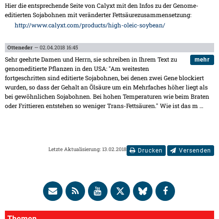
Hier die entsprechende Seite von Calyxt mit den Infos zu der Genome-
editierten Sojabohnen mit veränderter Fettsäurezusammensetzung:
http://www.calyxt.com/products/high-oleic-soybean/
Otteneder
— 02.04.2018 16:45
Sehr geehrte Damen und Herrn, sie schreiben in Ihrem Text zu
mehr
genomeditierte Pflanzen in den USA: "Am weitesten
fortgeschritten sind editierte Sojabohnen, bei denen zwei Gene blockiert
wurden, so dass der Gehalt an Ölsäure um ein Mehrfaches höher liegt als
bei gewöhnlichen Sojabohnen. Bei hohen Temperaturen wie beim Braten
oder Frittieren entstehen so weniger Trans-Fettsäuren." Wie ist das m
…
Letzte Aktualisierung: 13.02.2018
Drucken
Versenden
Themen