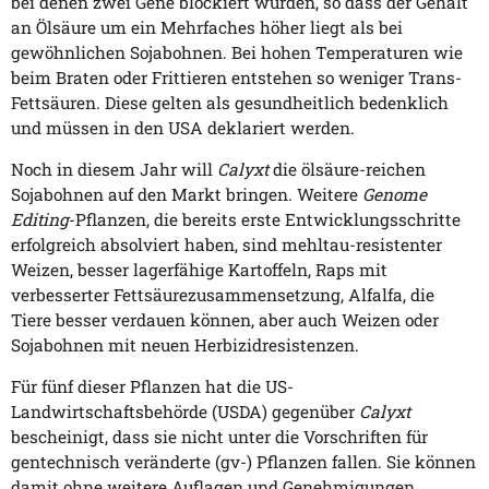
bei denen zwei Gene blockiert wurden, so dass der Gehalt
an Ölsäure um ein Mehrfaches höher liegt als bei
gewöhnlichen Sojabohnen. Bei hohen Temperaturen wie
beim Braten oder Frittieren entstehen so weniger Trans-
Fettsäuren. Diese gelten als gesundheitlich bedenklich
und müssen in den USA deklariert werden.
Noch in diesem Jahr will
Calyxt
die ölsäure-reichen
Sojabohnen auf den Markt bringen. Weitere
Genome
Editing
-Pflanzen, die bereits erste Entwicklungsschritte
erfolgreich absolviert haben, sind mehltau-resistenter
Weizen, besser lagerfähige Kartoffeln, Raps mit
verbesserter Fettsäurezusammensetzung, Alfalfa, die
Tiere besser verdauen können, aber auch Weizen oder
Sojabohnen mit neuen Herbizidresistenzen.
Für fünf dieser Pflanzen hat die US-
Landwirtschaftsbehörde (USDA) gegenüber
Calyxt
bescheinigt, dass sie nicht unter die Vorschriften für
gentechnisch veränderte (gv-) Pflanzen fallen. Sie können
damit ohne weitere Auflagen und Genehmigungen