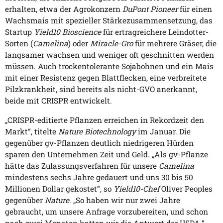
erhalten, etwa der Agrokonzern
DuPont Pioneer
für einen
Wachsmais mit spezieller Stärkezusammensetzung, das
Startup
Yield10 Bioscience
für ertragreichere Leindotter-
Sorten (
Camelina
) oder
Miracle-Gro
für mehrere Gräser, die
langsamer wachsen und weniger oft geschnitten werden
müssen. Auch trockentolerante Sojabohnen und ein Mais
mit einer Resistenz gegen Blattflecken, eine verbreitete
Pilzkrankheit, sind bereits als nicht-GVO anerkannt,
beide mit CRISPR entwickelt.
„CRISPR-editierte Pflanzen erreichen in Rekordzeit den
Markt“, titelte
Nature Biotechnology
im Januar. Die
gegenüber gv-Pflanzen deutlich niedrigeren Hürden
sparen den Unternehmen Zeit und Geld. „Als gv-Pflanze
hätte das Zulassungsverfahren für unsere
Camelina
mindestens sechs Jahre gedauert und uns 30 bis 50
Millionen Dollar gekostet“, so
Yield10-Chef
Oliver Peoples
gegenüber
Nature
. „So haben wir nur zwei Jahre
gebraucht, um unsere Anfrage vorzubereiten, und schon
nach zwei Monaten hatten wir die Antwort der USDA.“