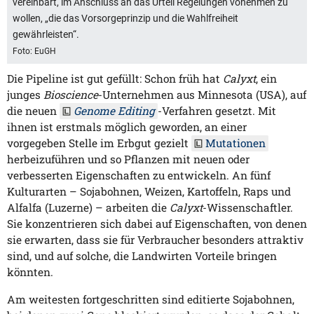
vereinbart, im Anschluss an das Urteil Regelungen vonehmen zu
wollen, „die das Vorsorgeprinzip und die Wahlfreiheit
gewährleisten“.
Foto: EuGH
Die Pipeline ist gut gefüllt: Schon früh hat
Calyxt
, ein
junges
Bioscience
-Unternehmen aus Minnesota (USA), auf
die neuen
Genome Editing
-Verfahren gesetzt. Mit
ihnen ist erstmals möglich geworden, an einer
vorgegeben Stelle im Erbgut gezielt
Mutationen
herbeizuführen und so Pflanzen mit neuen oder
verbesserten Eigenschaften zu entwickeln. An fünf
Kulturarten – Sojabohnen, Weizen, Kartoffeln, Raps und
Alfalfa (Luzerne) – arbeiten die
Calyxt
-Wissenschaftler.
Sie konzentrieren sich dabei auf Eigenschaften, von denen
sie erwarten, dass sie für Verbraucher besonders attraktiv
sind, und auf solche, die Landwirten Vorteile bringen
könnten.
Am weitesten fortgeschritten sind editierte Sojabohnen,