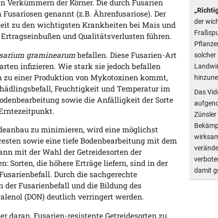
in Verkümmern der Körner. Die durch Fusarien
„Richtig
Fusariosen genannt (z.B. Ährenfusariose). Der
der wic
weit zu den wichtigsten Krankheiten bei Mais und
Fraßspu
 Ertragseinbußen und Qualitätsverlusten führen.
Pflanzen
sarium graminearum
befallen. Diese Fusarien-Art
solcher 
rten infizieren. Wie stark sie jedoch befallen
Landwir
on zu einer Produktion von Mykotoxinen kommt,
hinzun
chädlingsbefall, Feuchtigkeit und Temperatur im
Das Vid
Bodenbearbeitung sowie die Anfälligkeit der Sorte
aufgeno
 Erntezeitpunkt.
Zünsler 
Bekämpf
deanbau zu minimieren, wird eine möglichst
wirksam
resten sowie eine tiefe Bodenbearbeitung mit dem
verände
ann mit der Wahl der Getreidesorten der
verbote
: Sorten, die höhere Erträge liefern, sind in der
damit g
Fusarienbefall. Durch die sachgerechte
der Fusarienbefall und die Bildung des
lenol (DON) deutlich verringert werden.
r daran, Fusarien-resistente Getreidesorten zu