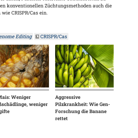
eben konventionellen Züchtungsmethoden auch die
n wie CRISPR/Cas ein.
enome Editing
CRISPR/Cas
Mais: Weniger
Aggressive
ßschädlinge, weniger
Pilzkrankheit: Wie Gen-
gifte
Forschung die Banane
rettet