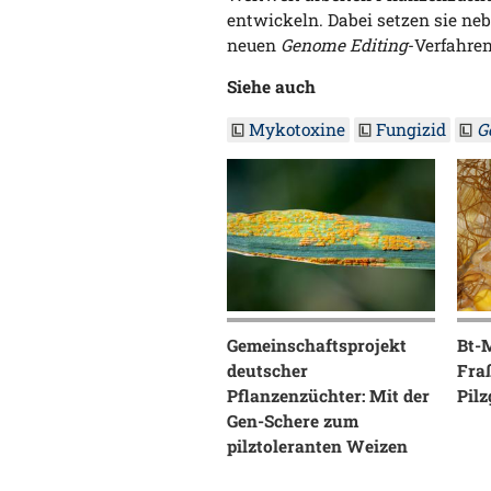
entwickeln. Dabei setzen sie n
neuen
Genome Editing
-Verfahre
Siehe auch
Mykotoxine
Fungizid
G
Gemeinschaftsprojekt
Bt-
deutscher
Fra
Pflanzenzüchter: Mit der
Pilz
Gen-Schere zum
pilztoleranten Weizen