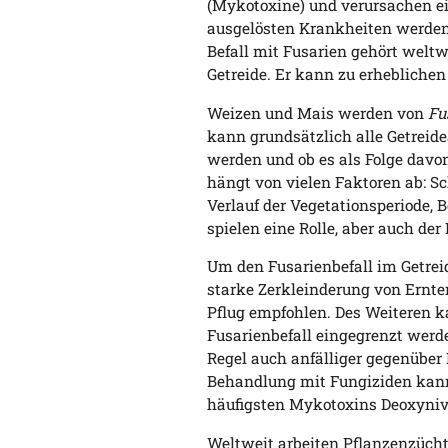
(Mykotoxine) und verursachen e
ausgelösten Krankheiten werden 
Befall mit Fusarien gehört welt
Getreide. Er kann zu erheblichen
Weizen und Mais werden von
Fu
kann grundsätzlich alle Getreidea
werden und ob es als Folge dav
hängt von vielen Faktoren ab: S
Verlauf der Vegetationsperiode, 
spielen eine Rolle, aber auch der
Um den Fusarienbefall im Getrei
starke Zerkleinderung von Ernte
Pflug empfohlen. Des Weiteren k
Fusarienbefall eingegrenzt werden
Regel auch anfälliger gegenüber 
Behandlung mit Fungiziden kann 
häufigsten Mykotoxins Deoxyniva
Weltweit arbeiten Pflanzenzüchte