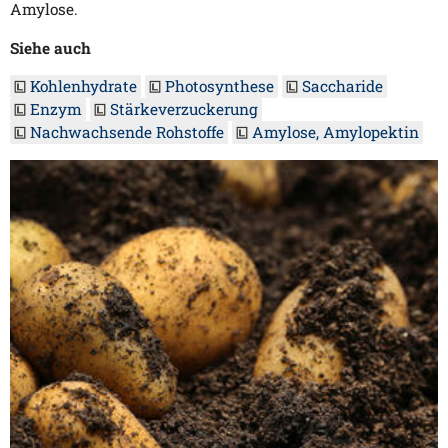
Amylose.
Siehe auch
Kohlenhydrate
Photosynthese
Saccharide
Enzym
Stärkeverzuckerung
Nachwachsende Rohstoffe
Amylose, Amylopektin