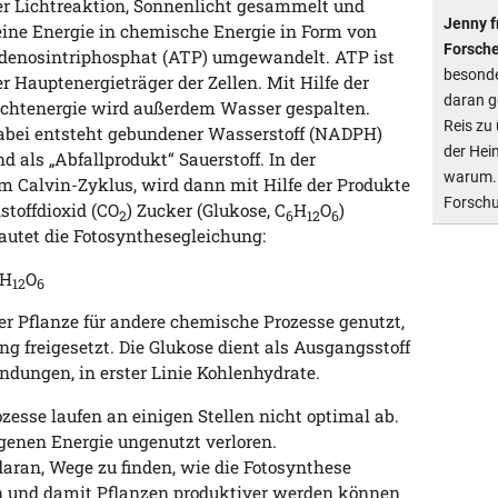
er Lichtreaktion, Sonnenlicht gesammelt und
Jenny f
eine Energie in chemische Energie in Form von
Forsche
denosintriphosphat (ATP) umgewandelt. ATP ist
besonde
er Hauptenergieträger der Zellen. Mit Hilfe der
daran ge
ichtenergie wird außerdem Wasser gespalten.
Reis zu
abei entsteht gebundener Wasserstoff (NADPH)
der Hein
nd als „Abfallprodukt“ Sauerstoff. In der
warum. 
 Calvin-Zyklus, wird dann mit Hilfe der Produkte
Forsch
stoffdioxid (CO
) Zucker (Glukose, C
H
O
)
2
6
12
6
lautet die Fotosynthesegleichung:
H
O
12
6
der Pflanze für andere chemische Prozesse genutzt,
g freigesetzt. Die Glukose dient als Ausgangsstoff
ndungen, in erster Linie Kohlenhydrate.
zesse laufen an einigen Stellen nicht optimal ab.
angenen Energie ungenutzt verloren.
aran, Wege zu finden, wie die Fotosynthese
n und damit Pflanzen produktiver werden können