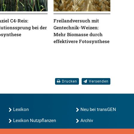
ziel C4-Reis:
Freilandversuch mit
lutionssprung bei der
Gentechnik-Weizen:
osynthese
Mehr Biomasse durch
effektivere Fotosynthese
Drucken
Versenden
Lexikon
Neu bei transGEN
Lexikon Nutzpflanzen
Archiv
transGEN durchsuchen
Blog
Gute Gene, schlechte