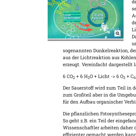
d
s
A
d
L
D
u
sogenannten Dunkelreaktion, dem
aus der Lichtreaktion aus Kohlen
erzeugt. Vereinfacht dargestellt 
6 CO
+ 6 H
O + Licht -> 6 O
+ C
2
2
2
6
Der Sauerstoff wird zum Teil in 
zum Großteil aber in die Umgebun
für den Aufbau organischer Verbi
Die pflanzlichen Fotosynthesepro
So geht z.B. ein Teil der eingef
Wissenschaftler arbeiten daher d
effizienter gemacht werden kan