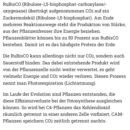
RuBisCO (Ribulose-1,5-bisphosphat-carboxylase/-
oxygenase) überträgt aufgenommenes CO
auf ein
2
Zuckermolekül (Ribulose-1,5-bisphosphat). Am Ende
mehrerer Reaktionswege steht die Produktion von Stärke,
aus der Pflanzenfresser ihre Energie beziehen.
Pflanzenblätter können bis zu 50 Prozent aus RuBisCO
bestehen. Damit ist es das häufigste Protein der Erde.
Die RuBisCO kann allerdings nicht nur CO
, sondern auch
2
Sauerstoff binden. Das dabei entstehende Produkt wird
von der Pflanzenzelle nicht weiter verwertet, es geht
vielmehr Energie und CO
wieder verloren. Diesen Prozess
2
nennt man Photorespiration (Lichtatmung).
Im Laufe der Evolution sind Pflanzen entstanden, die
diese Effizienzverluste bei der Fotosynthese ausgleichen
können. So wird bei C4-Pflanzen das Kohlendioxid
räumlich getrennt in einer anderen Zelle vorfixiert, CAM-
Pflanzen speichern CO
zeitlich getrennt nachts.
2