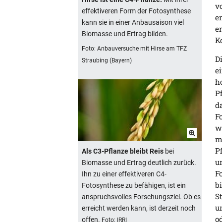
v
effektiveren Form der Fotosynthese
e
kann sie in einer Anbausaison viel
e
Biomasse und Ertrag bilden.
K
Foto: Anbauversuche mit Hirse am TFZ
D
Straubing (Bayern)
e
h
P
d
F
w
m
P
Als C3-Pflanze bleibt Reis
bei
u
Biomasse und Ertrag deutlich zurück.
F
Ihn zu einer effektiveren C4-
b
Fotosynthese zu befähigen, ist ein
S
anspruchsvolles Forschungsziel. Ob es
u
erreicht werden kann, ist derzeit noch
o
offen.
Foto: IRRI