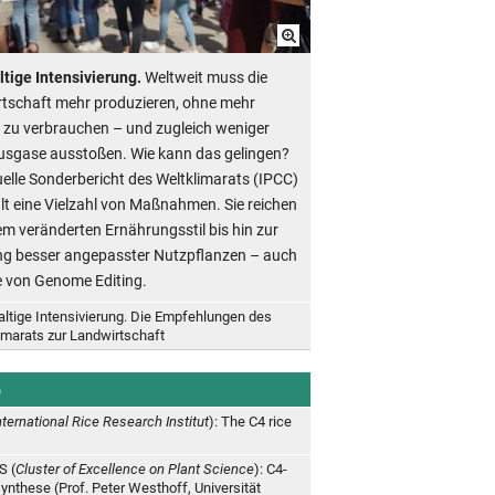
tige Intensivierung.
Weltweit muss die
tschaft mehr produzieren, ohne mehr
 zu verbrauchen – und zugleich weniger
usgase ausstoßen. Wie kann das gelingen?
uelle Sonderbericht des Weltklimarats (IPCC)
lt eine Vielzahl von Maßnahmen. Sie reichen
em veränderten Ernährungsstil bis hin zur
g besser angepasster Nutzpflanzen – auch
fe von Genome Editing.
ltige Intensivierung. Die Empfehlungen des
imarats zur Landwirtschaft
b
nternational Rice Research Institut
): The C4 rice
S (
Cluster of Excellence on Plant Science
): C4-
ynthese (Prof. Peter Westhoff, Universität