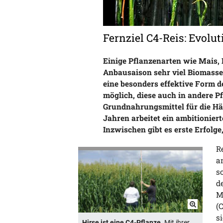
Fernziel C4-Reis: Evolu
Einige Pflanzenarten wie Mais, 
Anbausaison sehr viel Biomasse.
eine besonders effektive Form d
möglich, diese auch in andere P
Grundnahrungsmittel für die Hä
Jahren arbeitet ein ambitionier
Inzwischen gibt es erste Erfolge
R
a
s
d
M
(
s
Hirse ist eine C4-Pflanze.
Mit ihrer