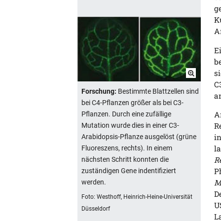
g
K
A
E
b
s
C
Forschung:
Bestimmte Blattzellen sind
a
bei C4-Pflanzen größer als bei C3-
A
Pflanzen. Durch eine zufällige
R
Mutation wurde dies in einer C3-
i
Arabidopsis-Pflanze ausgelöst (grüne
l
Fluoreszens, rechts). In einem
R
nächsten Schritt konnten die
P
zuständigen Gene indentifiziert
M
werden.
D
Foto: Westhoff, Heinrich-Heine-Universität
U
Düsseldorf
L