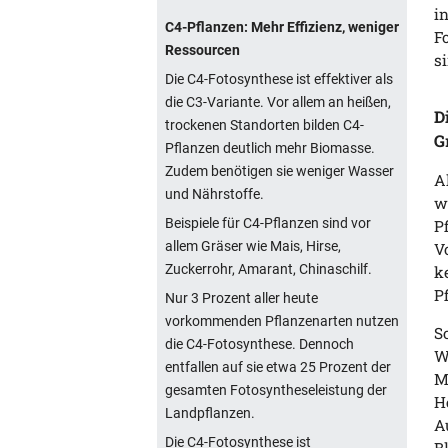
i
C4-Pflanzen: Mehr Effizienz, weniger
F
Ressourcen
s
Die C4-Fotosynthese ist effektiver als
die C3-Variante. Vor allem an heißen,
D
trockenen Standorten bilden C4-
G
Pflanzen deutlich mehr Biomasse.
Zudem benötigen sie weniger Wasser
A
und Nährstoffe.
w
Beispiele für C4-Pflanzen sind vor
P
allem Gräser wie Mais, Hirse,
V
Zuckerrohr, Amarant, Chinaschilf.
k
P
Nur 3 Prozent aller heute
vorkommenden Pflanzenarten nutzen
S
die C4-Fotosynthese. Dennoch
W
entfallen auf sie etwa 25 Prozent der
M
gesamten Fotosyntheseleistung der
H
Landpflanzen.
A
Die C4-Fotosynthese ist