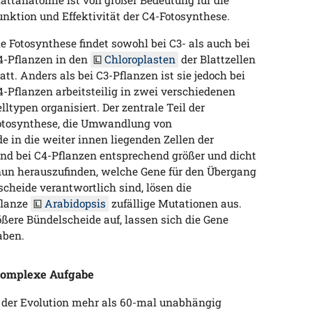
lattanatomie ist von großer Bedeutung für die
unktion und Effektivität der C4-Fotosynthese.
ie Fotosynthese findet sowohl bei C3- als auch bei
4-Pflanzen in den
Chloroplasten
der Blattzellen
tatt. Anders als bei C3-Pflanzen ist sie jedoch bei
4-Pflanzen arbeitsteilig in zwei verschiedenen
lltypen organisiert. Der zentrale Teil der
otosynthese, die Umwandlung von
de in die weiter innen liegenden Zellen der
ind bei C4-Pflanzen entsprechend größer und dicht
nun herauszufinden, welche Gene für den Übergang
scheide verantwortlich sind, lösen die
flanze
Arabidopsis
zufällige Mutationen aus.
ßere Bündelscheide auf, lassen sich die Gene
aben.
 komplexe Aufgabe
 der Evolution mehr als 60-mal unabhängig