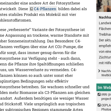
oneinander eine andere Art der Fotosynthese
ntwickelt. Diese
C4-Pflanzen
bilden dabei als
rstes stabiles Produkt ein Molekül mit vier
Nachhal
ohlenstoffatomen.
Landwir
Flächen
iese „verbesserte“ Variante der Fotosynthese ist
Treibha
ine Anpassung an trockene, warme Standorte mit
Der akt
oher Sonneneinstrahlung. Das Besondere: C4-
empfieh
flanzen verfügen über eine Art CO
-Pumpe, die
2
von ein
afür sorgt, dass immer genug davon für die
Züchtun
otosynthese zur Verfügung steht - auch dann,
mit Hil
enn die Pflanze ihre Spaltöffnungen schließen
uss, um Wasserverluste zu vermeiden. C4-
Nachha
flanzen können so auch unter sonst eher
Weltkl
ngünstigen Bedingungen sehr effektiv
otosynthese betreiben. Sie wachsen schneller und
Im We
ilden mehr Biomasse als C3-Pflanzen am gleichen
IRRI (
I
tandort. Außerdem benötigen sie weniger Wasser
project
nd Stickstoff. Viele ursprünglich aus tropischen
CEPLA
der subtropischen Regionen stammende Arten
Photos