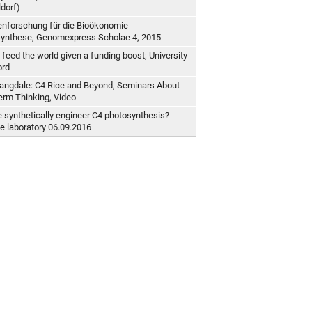
dorf)
enforschung für die Bioökonomie -
ynthese, Genomexpress Scholae 4, 2015
 feed the world given a funding boost; University
ord
angdale: C4 Rice and Beyond, Seminars About
erm Thinking, Video
 synthetically engineer C4 photosynthesis?
 laboratory 06.09.2016