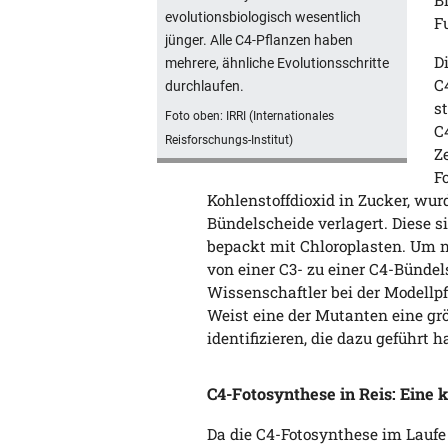
B
evolutionsbiologisch wesentlich
F
jünger. Alle C4-Pflanzen haben
D
mehrere, ähnliche Evolutionsschritte
C
durchlaufen.
s
Foto oben: IRRI (Internationales
C
Reisforschungs-Institut)
Ze
F
Kohlenstoffdioxid in Zucker, wur
Bündelscheide verlagert. Diese s
bepackt mit Chloroplasten. Um 
von einer C3- zu einer C4-Bündel
Wissenschaftler bei der Modellp
Weist eine der Mutanten eine grö
identifizieren, die dazu geführt h
C4-Fotosynthese in Reis: Eine
Da die C4-Fotosynthese im Laufe