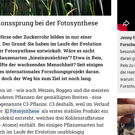
tionssprung bei der Fotosynthese
Hirse oder Zuckerrohr bilden in nur einer
Jenny f
 Der Grund: Sie haben im Laufe der Evolution
Forsche
er Fotosynthese entwickelt. Wäre es nicht
besonde
flanzenarten „hineinzuzüchten“? Etwa in Reis,
daran ge
lfte der wachsenden Menschheit? Seit einigen
Reis zu
tes internationales Forschungsprojekt daran.
der Hein
, doch der Weg bis zum Ziel ist noch lang.
warum. 
Forsch
eis ist - wie auch Weizen, Roggen und die meisten
nderen Pflanzen der gemäßigten Breiten - eine
ogenannte C3-Pflanze. C3 deshalb, weil im Verlauf
er
Fotosynthese
als erstes stabiles Produkt ein
olekül entsteht, welches drei Kohlenstoffatome
C-Atome) enthält. Bei einigen Pflanzenarten hat
ich im Laufe der Evolution unabhängig