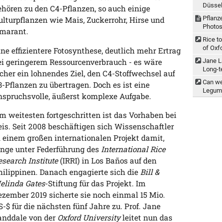
Düssel
ehören zu den C4-Pflanzen, so auch einige
Pflanz
ulturpflanzen wie Mais, Zuckerrohr, Hirse und
Photos
marant.
Rice to
of Oxf
ine effizientere Fotosynthese, deutlich mehr Ertrag
ei geringerem Ressourcenverbrauch - es wäre
Jane L
Long-t
icher ein lohnendes Ziel, den C4-Stoffwechsel auf
Can we
3-Pflanzen zu übertragen. Doch es ist eine
Legume
nspruchsvolle, äußerst komplexe Aufgabe.
m weitesten fortgeschritten ist das Vorhaben bei
eis. Seit 2008 beschäftigen sich Wissenschaftler
n einem großen internationalen Projekt damit,
ange unter Federführung des
International Rice
esearch Institute
(IRRI) in Los Baños auf den
hilippinen. Danach engagierte sich die
Bill &
elinda Gates
-Stiftung für das Projekt. Im
ezember 2019 sicherte sie noch einmal 15 Mio.
S-$ für die nächsten fünf Jahre zu. Prof. Jane
anddale von der
Oxford University
leitet nun das