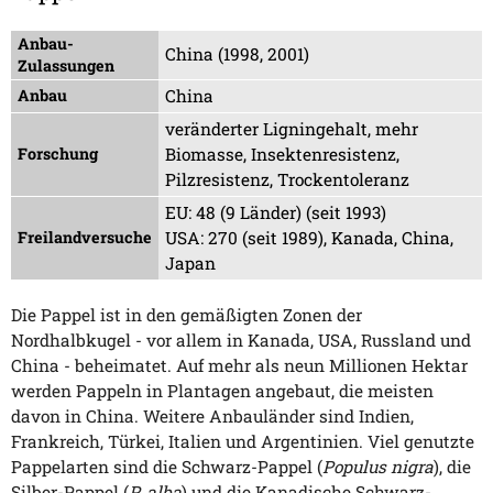
Anbau-
China (1998, 2001)
Zulassungen
Anbau
China
veränderter Ligningehalt, mehr
Forschung
Biomasse, Insektenresistenz,
Pilzresistenz, Trockentoleranz
EU: 48 (9 Länder) (seit 1993)
Freilandversuche
USA: 270 (seit 1989), Kanada, China,
Japan
Die Pappel ist in den gemäßigten Zonen der
Nordhalbkugel - vor allem in Kanada, USA, Russland und
China - beheimatet. Auf mehr als neun Millionen Hektar
werden Pappeln in Plantagen angebaut, die meisten
davon in China. Weitere Anbauländer sind Indien,
Frankreich, Türkei, Italien und Argentinien. Viel genutzte
Pappelarten sind die Schwarz-Pappel (
Populus nigra
), die
Silber-Pappel (
P. alba
) und die Kanadische Schwarz-