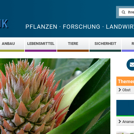
PFLANZEN · FORSCHUNG · LANDWIR
ANBAU
LEBENSMITTEL
TIERE
SICHERHEIT
R
Theme
Obst
Ananas