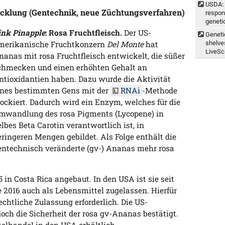
USDA: 
icklung (Gentechnik, neue Züchtungsverfahren)
respon
geneti
ink Pinapple
: Rosa Fruchtfleisch.
Der US-
Genetic
merikanische Fruchtkonzern
Del Monte
hat
shelves
LiveSc
nanas mit rosa Fruchtfleisch entwickelt, die süßer
chmecken und einen erhöhten Gehalt an
ntioxidantien haben. Dazu wurde die Aktivität
ines bestimmten Gens mit der
RNAi
-Methode
lockiert. Dadurch wird ein Enzym, welches für die
mwandlung des rosa Pigments (Lycopene) in
elbes Beta Carotin verantwortlich ist, in
eringeren Mengen gebildet. Als Folge enthält die
entechnisch veränderte (gv-) Ananas mehr rosa
 in Costa Rica angebaut. In den USA ist sie seit
e 2016 auch als Lebensmittel zugelassen. Hierfür
chtliche Zulassung erforderlich. Die US-
och die Sicherheit der rosa gv-Ananas bestätigt.