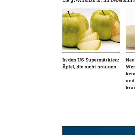
Die gv-Ananas ist im Lebensmitt
In den US-Supermärkten:
Neue
Äpfel, die nicht bräunen
Wen
kei
und
kra