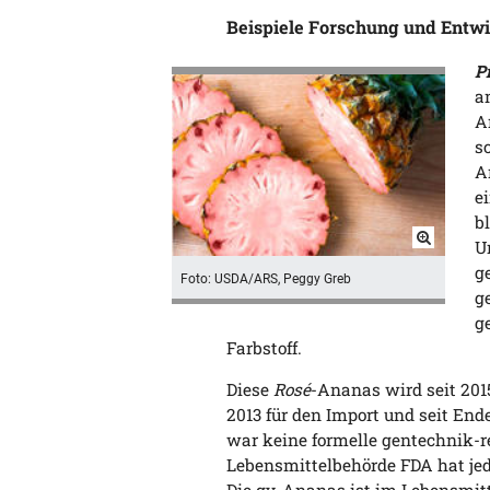
Beispiele Forschung und Entw
P
a
A
s
A
e
b
U
g
Foto: USDA/ARS, Peggy Greb
g
g
Farbstoff.
Diese
Rosé
-Ananas wird seit 2015
2013 für den Import und seit End
war keine formelle gentechnik-re
Lebensmittelbehörde FDA hat jed