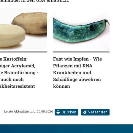
elhandel in den USA erhältlich.
 Kartoffeln:
Fast wie Impfen - Wie
iger Acrylamid,
Pflanzen mit RNA
ne Braunfärbung -
Krankheiten und
 auch noch
Schädlinge abwehren
nkheitsresistent
können
Letzte Aktualisierung: 20.06.2024
Drucken
Versenden