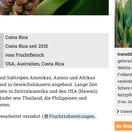
Costa Rica
Costa Rica seit 2015
transG
rosa Fruchtfleisch
geforsc
USA, Australien, Costa Rica
Welche 
Freilan
und Subtropen Amerikas, Asiens und Afrikas
verände
 und in Gewächshäusern angebaut. Lange Zeit
Schere 
ete in Zentralamerika und den USA (Hawaii).
Nutzpfl
änder wie Thailand, die Philippinen und
(Foto: D
nten.
Datenb
erarbeitet verzehrt (
Fruchtzubereitungen
,
Im We