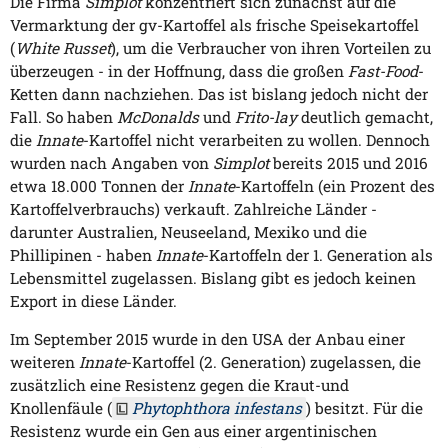
Die Firma
Simplot
konzentriert sich zunächst auf die
Vermarktung der gv-Kartoffel als frische Speisekartoffel
(
White Russet
), um die Verbraucher von ihren Vorteilen zu
überzeugen - in der Hoffnung, dass die großen
Fast-Food
-
Ketten dann nachziehen. Das ist bislang jedoch nicht der
Fall. So haben
McDonalds
und
Frito-lay
deutlich gemacht,
die
Innate
-Kartoffel nicht verarbeiten zu wollen. Dennoch
wurden nach Angaben von
Simplot
bereits 2015 und 2016
etwa 18.000 Tonnen der
Innate
-Kartoffeln (ein Prozent des
Kartoffelverbrauchs) verkauft. Zahlreiche Länder -
darunter Australien, Neuseeland, Mexiko und die
Phillipinen - haben
Innate
-Kartoffeln der 1. Generation als
Lebensmittel zugelassen. Bislang gibt es jedoch keinen
Export in diese Länder.
Im September 2015 wurde in den USA der Anbau einer
weiteren
Innate
-Kartoffel (2. Generation) zugelassen, die
zusätzlich eine Resistenz gegen die Kraut-und
Knollenfäule (
Phytophthora infestans
) besitzt. Für die
Resistenz wurde ein Gen aus einer argentinischen