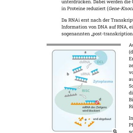
unterdrücken. Dabei werden die 
in Proteine reduziert (
Gene-Kno
Da RNAi erst nach der Transkript
Information von DNA auf RNA, e
sogenannten „post-transkriptio
A
(
E
z
v
a
S
d
B
R
I
P
s