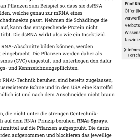
Fünf Köp
an Pflanzen zum Beispiel so, dass sie dsRNA
Öffentli
ilden, welche genau zur mRNA eines
verwerfl
chadinsekts passt. Nehmen die Schädlinge die
Verbots
auf, kann das entsprechende Protein nicht
Wissens
tirbt. Die dsRNA wirkt also wie ein Insektizid.
faszinie
n RNA-Abschnitte bilden können, werden
Inform
t eingebracht. Die Pflanzen werden daher als
Forsch
smus (GVO) eingestuft und unterliegen den dafür
ngs- und Kennzeichnungspflichten.
er RNAi-Technik beruhen, sind bereits zugelassen,
irusresistente Bohne und in den USA eine Kartoffel
indlich ist und nach dem Anschneiden nicht braun
 die nicht unter die strengen Gentechnik-
ch auf dem RNAi-Prinzip beruhen:
RNAi-Sprays
.
zmittel auf die Pflanzen aufgesprüht. Die darin
rden aufgenommen und blockieren das jeweilige