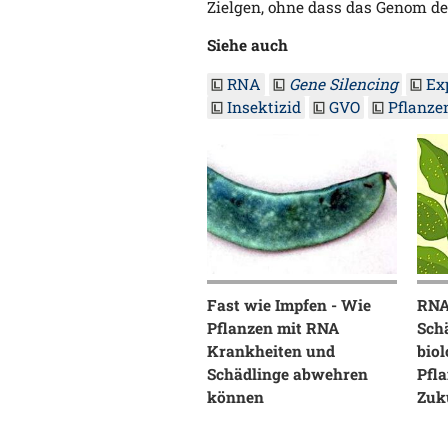
Zielgen, ohne dass das Genom de
Siehe auch
RNA
Gene Silencing
Ex
Insektizid
GVO
Pflanze
Fast wie Impfen - Wie
RNA
Pflanzen mit RNA
Schä
Krankheiten und
biol
Schädlinge abwehren
Pfl
können
Zuk