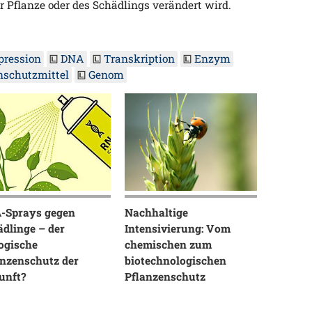
r Pflanze oder des Schädlings verändert wird.
pression
DNA
Transkription
Enzym
nschutzmittel
Genom
-Sprays gegen
Nachhaltige
dlinge – der
Intensivierung: Vom
ogische
chemischen zum
anzenschutz der
biotechnologischen
unft?
Pflanzenschutz