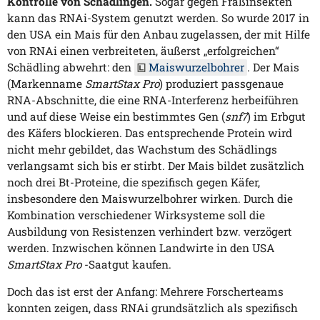
Kontrolle von Schädlingen.
Sogar gegen Fraßinsekten
kann das RNAi-System genutzt werden. So wurde 2017 in
den USA ein Mais für den Anbau zugelassen, der mit Hilfe
von RNAi einen verbreiteten, äußerst „erfolgreichen“
Schädling abwehrt: den
Maiswurzelbohrer
. Der Mais
(Markenname
SmartStax Pro
) produziert passgenaue
RNA-Abschnitte, die eine RNA-Interferenz herbeiführen
und auf diese Weise ein bestimmtes Gen (
snf7
) im Erbgut
des Käfers blockieren. Das entsprechende Protein wird
nicht mehr gebildet, das Wachstum des Schädlings
verlangsamt sich bis er stirbt. Der Mais bildet zusätzlich
noch drei Bt-Proteine, die spezifisch gegen Käfer,
insbesondere den Maiswurzelbohrer wirken. Durch die
Kombination verschiedener Wirksysteme soll die
Ausbildung von Resistenzen verhindert bzw. verzögert
werden. Inzwischen können Landwirte in den USA
SmartStax Pro
-Saatgut kaufen.
Doch das ist erst der Anfang: Mehrere Forscherteams
konnten zeigen, dass RNAi grundsätzlich als spezifisch