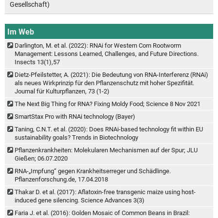
Gesellschaft)
Im Web
Darlington, M. et al. (2022): RNAi for Western Corn Rootworm
Management: Lessons Learned, Challenges, and Future Directions.
Insects 13(1),57
Dietz-Pfeilstetter, A. (2021): Die Bedeutung von RNA-Interferenz (RNAi)
als neues Wirkprinzip für den Pflanzenschutz mit hoher Spezifität.
Journal für Kulturpflanzen, 73 (1-2)
The Next Big Thing for RNA? Fixing Moldy Food; Science 8 Nov 2021
SmartStax Pro with RNAi technology (Bayer)
Taning, C.N.T. et al. (2020): Does RNAi-based technology fit within EU
sustainability goals? Trends in Biotechnology
Pflanzenkrankheiten: Molekularen Mechanismen auf der Spur; JLU
Gießen; 06.07.2020
RNA-„Impfung“ gegen Krankheitserreger und Schädlinge.
Pflanzenforschung.de, 17.04.2018
Thakar D. et al. (2017): Aflatoxin-free transgenic maize using host-
induced gene silencing. Science Advances 3(3)
Faria J. et al. (2016): Golden Mosaic of Common Beans in Brazil: