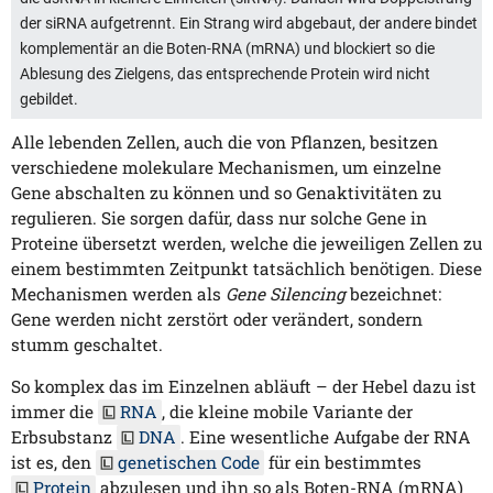
der siRNA aufgetrennt. Ein Strang wird abgebaut, der andere bindet
komplementär an die Boten-RNA (mRNA) und blockiert so die
Ablesung des Zielgens, das entsprechende Protein wird nicht
gebildet.
Alle lebenden Zellen, auch die von Pflanzen, besitzen
verschiedene molekulare Mechanismen, um einzelne
Gene abschalten zu können und so Genaktivitäten zu
regulieren. Sie sorgen dafür, dass nur solche Gene in
Proteine übersetzt werden, welche die jeweiligen Zellen zu
einem bestimmten Zeitpunkt tatsächlich benötigen. Diese
Mechanismen werden als
Gene Silencing
bezeichnet:
Gene werden nicht zerstört oder verändert, sondern
stumm geschaltet.
So komplex das im Einzelnen abläuft – der Hebel dazu ist
immer die
RNA
, die kleine mobile Variante der
Erbsubstanz
DNA
. Eine wesentliche Aufgabe der RNA
ist es, den
genetischen Code
für ein bestimmtes
Protein
abzulesen und ihn so als Boten-RNA (mRNA)