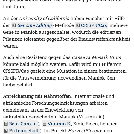
fünf Jahre.
An der
University of California
haben Forscher mit Hilfe
der
Genome Editing
-Methode
CRISPR/Cas
mehrere
Gene in Maniok ausgeschaltet, wodurch die editierten
Pflanzen toleranter gegenüber der Braunstreifenkrankheit
waren.
Auch eine Resistenz gegen das
Cassava Mosaik Virus
könnte bald möglich werden. Dafür wird mit Hilfe von
CRISPR/Cas gezielt eine Mutation in einem bestimmten,
für die Virusvermehrung notwendigen Maniok-Gen
herbeigeführt.
Anreicherung mit Nährstoffen
. Internationale und
afrikanische Forschungseinrichtungen arbeiten
gemeinsam an der Entwicklung von
nährstoffangereichertem Maniok (Vitamin A (
Beta-Carotin
),
Vitamin E
, Zink, Eisen; höherer
Proteingehalt
). Im Projekt
HarvestPlus
werden