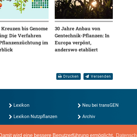
 Kreuzen bis Genome
30 Jahre Anbau von
ing: Die Verfahren
Gentechnik-Pflanzen: In
 Pflanzenzüchtung im
Europa verpönt,
rblick
anderswo etabliert
Drucken
Versenden
Lexikon
Neu bei transGEN
Lexikon Nutzpflanzen
Archiv
transGEN durchsuchen
Blog
Gute Gene, schlechte
amit wird eine bessere Benutzerführung ermöglicht.
Datensch
Gene