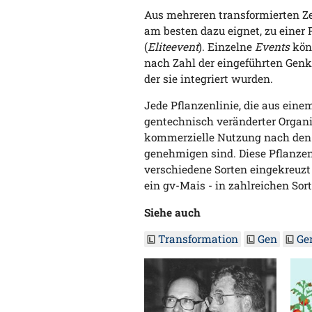
Aus mehreren transformierten Ze
am besten dazu eignet, zu einer
(
Eliteevent
). Einzelne
Events
könn
nach Zahl der eingeführten Genk
der sie integriert wurden.
Jede Pflanzenlinie, die aus ei
gentechnisch veränderter Organi
kommerzielle Nutzung nach den
genehmigen sind. Diese Pflanzen
verschiedene Sorten eingekreuzt
ein gv-Mais - in zahlreichen Sor
Siehe auch
Transformation
Gen
Ge