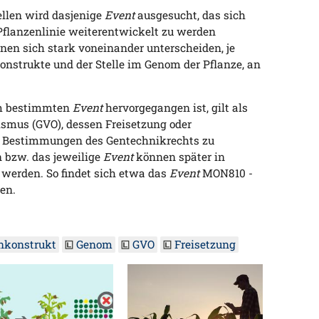
llen wird dasjenige
Event
ausgesucht, das sich
 Pflanzenlinie weiterentwickelt zu werden
en sich stark voneinander unterscheiden, je
onstrukte und der Stelle im Genom der Pflanze, an
nem bestimmten
Event
hervorgegangen ist, gilt als
smus (GVO), dessen Freisetzung oder
 Bestimmungen des Gentechnikrechts zu
 bzw. das jeweilige
Event
können später in
 werden. So findet sich etwa das
Event
MON810 -
ten.
nkonstrukt
Genom
GVO
Freisetzung