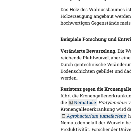
Das Holz des Walnussbaumes ist
Holzerzeugung angebaut werden, i
hochwertigen Gegenstände meist 
Beispiele Forschung und Entw
Veränderte Bewurzelung
. Die W
reichende Pfahlwurzel, aber ein
Durch gentechnische Veränderun
Bodenschichten gebildet und da
werden.
Resistenz gegen die Kronengal
führt die Kronengallenerkrankun
die
Nematode
Pratylenchus v
Kronengallenerkrankung wird d
Agrobacterium tumefaciens
h
Nematodenbefall der Wurzeln b
Produktivität. Forscher der Univ