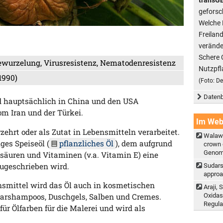
geforsc
Welche 
Freilan
verände
Schere 
ewurzelung, Virusresistenz, Nematodenresistenz
Nutzpfl
1990)
(Foto: D
Datenb
d hauptsächlich in China und den USA
om Iran und der Türkei.
Im We
hrt oder als Zutat in Lebensmitteln verarbeitet.
Walawa
ges Speiseöl (
pflanzliches Öl
), dem aufgrund
crown 
Genomi
säuren und Vitaminen (v.a. Vitamin E) eine
ugeschrieben wird.
Sudars
approa
smittel wird das Öl auch in kosmetischen
Araji, 
Oxidas
Haarshampoos, Duschgels, Salben und Cremes.
Regulat
ür Ölfarben für die Malerei und wird als