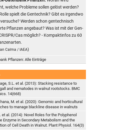
ht, welche Probleme sollen gelöst werden?
Rolle spielt die Gentechnik? Gibt es irgendwo
dversuche? Werden schon gentechnisch
rte Pflanzen angebaut? Was ist mit der Gen-
CRISPR/Cas möglich? - Kompaktinfos zu 60
anzenarten.
)
ean Calma / IAEA
ank Pflanzen: Alle Einträge
b
ge, S.L. et al. (2013): Stacking resistance to
gall and nematodes in walnut rootstocks. BMC
cs. 14(668)
hana, M. et al. (2020): Genomic and horticultural
ches to manage blackline disease in walnuts
S. et al. (2014): Novel Roles for the Polyphenol
e Enzyme in Secondary Metabolism and the
ion of Cell Death in Walnut. Plant Physiol. 164(3)