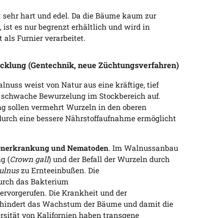
 sehr hart und edel. Da die Bäume kaum zur
st es nur begrenzt erhältlich und wird in
als Furnier verarbeitet.
icklung (Gentechnik, neue Züchtungsverfahren)
alnuss weist von Natur aus eine kräftige, tief
e schwache Bewurzelung im Stockbereich auf.
g sollen vermehrt Wurzeln in den oberen
durch eine bessere Nährstoffaufnahme ermöglicht
lenerkrankung und Nematoden
. Im Walnussanbau
g (
Crown gall
) und der Befall der Wurzeln durch
ulnus
zu Ernteeinbußen. Die
urch das Bakterium
ervorgerufen. Die Krankheit und der
ehindert das Wachstum der Bäume und damit die
ersität von Kalifornien haben transgene