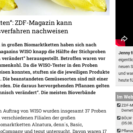
kten“: ZDF-Magazin kann
sverfahren nachweisen
n in großen Biomarktketten haben sich nach
gazins WISO knapp die Hälfte der Stichproben
Jenny f
 verändert“ herausgestellt. Betroffen waren vor
eigentl
lumenkohl. Da die WISO-Tester in den Proben
neuen S
sen konnten, stuften sie die jeweiligen Produkte
und war
n. Die beanstandeten Gemüsesorten sind mit einer
heute f
orden. Die daraus hervorgehenden Pflanzen gelten
chnisch verändert“. Die meisten Bioverbände
Im We
ZDF-Ma
m Auftrag von WISO wurden insgesamt 37 Proben
Demet
n verschiedenen Filialen der großen
BÖLW w
(05.08
iomarktketten Alnatura, denn´s, Basic,
ioCompany und tegut untersucht. Davon waren 17
Pflanz