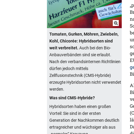
„
B
n
S
b
Tomaten, Gurken, Möhren, Zwiebeln,
u
Kohl, Chicorée: Hybridsorten sind
s
weit verbreitet.
Auch bei den Bio-
g
Anbauverbänden sind sie erlaubt.
E
Nach den verbandsinternen Richtlinien
g
dürfen jedoch mittels
B
Zellfusionstechnik (CMS-Hybride)
erzeugte Hybridsorten nicht verwendet
A
werden.
B
Was sind CMS-Hybride?
v
G
Hybridsorten haben einen großen
(
Vorteil: Sie sind in der ersten
l
Generation der Nachkommen deutlich
D
ertragreicher und wüchsiger als aus
d