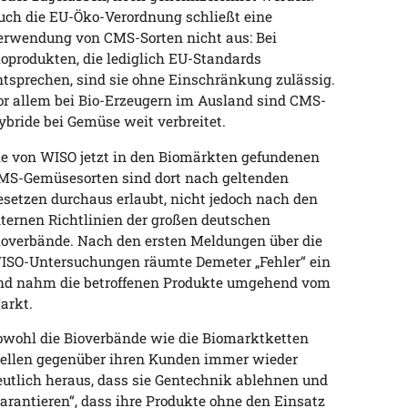
uch die EU-Öko-Verordnung schließt eine
erwendung von CMS-Sorten nicht aus: Bei
ioprodukten, die lediglich EU-Standards
ntsprechen, sind sie ohne Einschränkung zulässig.
or allem bei Bio-Erzeugern im Ausland sind CMS-
ybride bei Gemüse weit verbreitet.
ie von WISO jetzt in den Biomärkten gefundenen
MS-Gemüsesorten sind dort nach geltenden
esetzen durchaus erlaubt, nicht jedoch nach den
nternen Richtlinien der großen deutschen
ioverbände. Nach den ersten Meldungen über die
ISO-Untersuchungen räumte Demeter „Fehler“ ein
nd nahm die betroffenen Produkte umgehend vom
arkt.
owohl die Bioverbände wie die Biomarktketten
tellen gegenüber ihren Kunden immer wieder
eutlich heraus, dass sie Gentechnik ablehnen und
garantieren“, dass ihre Produkte ohne den Einsatz