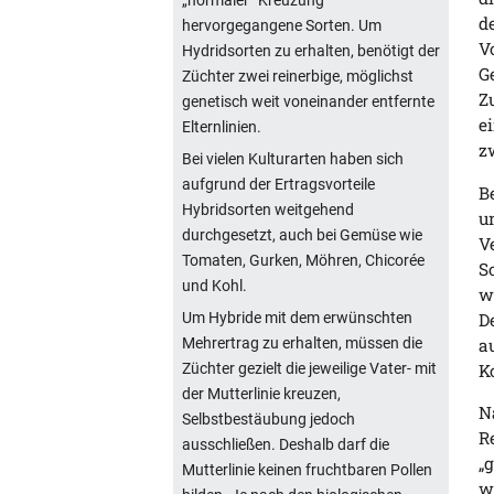
„normaler“ Kreuzung
d
hervorgegangene Sorten. Um
V
Hydridsorten zu erhalten, benötigt der
G
Züchter zwei reinerbige, möglichst
Z
genetisch weit voneinander entfernte
e
Elternlinien.
z
Bei vielen Kulturarten haben sich
aufgrund der Ertragsvorteile
B
Hybridsorten weitgehend
u
durchgesetzt, auch bei Gemüse wie
V
Tomaten, Gurken, Möhren, Chicorée
S
und Kohl.
w
D
Um Hybride mit dem erwünschten
a
Mehrertrag zu erhalten, müssen die
K
Züchter gezielt die jeweilige Vater- mit
der Mutterlinie kreuzen,
N
Selbstbestäubung jedoch
R
ausschließen. Deshalb darf die
„
Mutterlinie keinen fruchtbaren Pollen
w