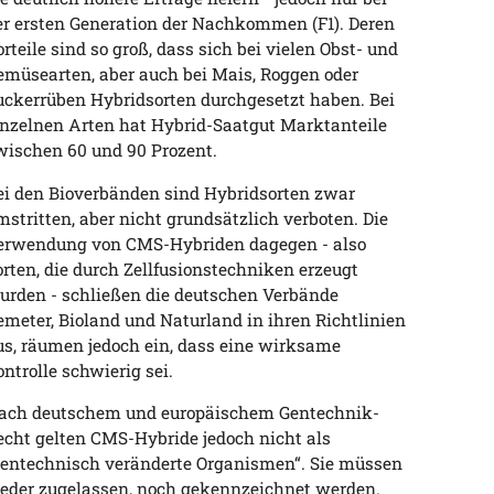
er ersten Generation der Nachkommen (F1). Deren
orteile sind so groß, dass sich bei vielen Obst- und
emüsearten, aber auch bei Mais, Roggen oder
uckerrüben Hybridsorten durchgesetzt haben. Bei
inzelnen Arten hat Hybrid-Saatgut Marktanteile
wischen 60 und 90 Prozent.
ei den Bioverbänden sind Hybridsorten zwar
mstritten, aber nicht grundsätzlich verboten. Die
erwendung von CMS-Hybriden dagegen - also
orten, die durch Zellfusionstechniken erzeugt
urden - schließen die deutschen Verbände
emeter, Bioland und Naturland in ihren Richtlinien
us, räumen jedoch ein, dass eine wirksame
ontrolle schwierig sei.
ach deutschem und europäischem Gentechnik-
echt gelten CMS-Hybride jedoch nicht als
gentechnisch veränderte Organismen“. Sie müssen
eder zugelassen, noch gekennzeichnet werden.