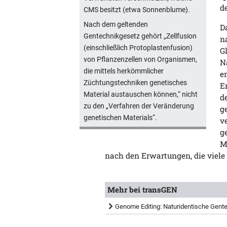
d
CMS besitzt (etwa Sonnenblume).
Nach dem geltenden
D
Gentechnikgesetz gehört „Zellfusion
n
(einschließlich Protoplastenfusion)
G
von Pflanzenzellen von Organismen,
N
die mittels herkömmlicher
e
Züchtungstechniken genetisches
E
Material austauschen können,“ nicht
d
zu den „Verfahren der Veränderung
g
genetischen Materials“.
v
g
M
nach den Erwartungen, die viel
Mehr bei transGEN
Genome Editing: Naturidentische Gent