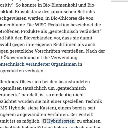
positiv“. So konnte in Bio-Blumenkohl und Bio-
rokkoli Erbsubstanz des japanischen Rettichs
achgewiesen werden, in Bio-Chicorée die von
onnenblume. Die WISO-Redaktion bezeichnet die
etroffenen Produkte als „gentechnisch verändert“
nd hält den Bioverbänden vor, dass sie damit
owohl gegen ihre eigenen Richtlinien als auch
egen gesetzliche Vorschriften verstießen. Nach der
U-Ökoverordnung ist die Verwendung
entechnisch veränderter Organismen
in
ioprodukten verboten.
llerdings: Ob es sich bei den beanstandeten
iogemüsen tatsächlich um „gentechnisch
eränderte“ handelt, ist so eindeutig nicht.
ezüchtet wurden sie mit einer speziellen Technik
CMS-Hybride; siehe Kasten), einem bereits seit
ängerem angewandten Verfahren. Der Vorteil:
amit ist es möglich,
Hybridsorten
zu erhalten,
ie deutlich höhere Erträge liefern - jedoch nur bei