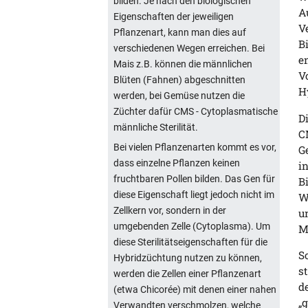
bilden. Je nach den biologischen
A
Eigenschaften der jeweiligen
V
Pflanzenart, kann man dies auf
B
verschiedenen Wegen erreichen. Bei
e
Mais z.B. können die männlichen
V
Blüten (Fahnen) abgeschnitten
H
werden, bei Gemüse nutzen die
Züchter dafür CMS - Cytoplasmatische
D
männliche Sterilität.
C
Bei vielen Pflanzenarten kommt es vor,
G
dass einzelne Pflanzen keinen
i
fruchtbaren Pollen bilden. Das Gen für
B
diese Eigenschaft liegt jedoch nicht im
W
Zellkern vor, sondern in der
u
umgebenden Zelle (Cytoplasma). Um
M
diese Sterilitätseigenschaften für die
S
Hybridzüchtung nutzen zu können,
s
werden die Zellen einer Pflanzenart
d
(etwa Chicorée) mit denen einer nahen
„
Verwandten verschmolzen, welche