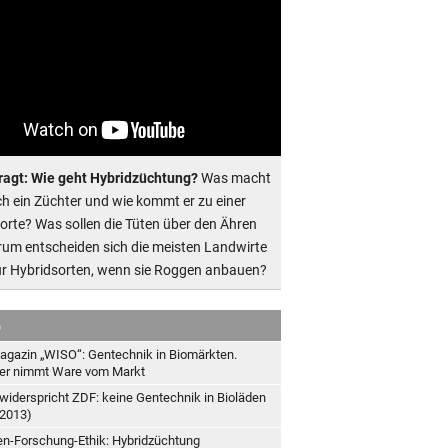
ragt: Wie geht Hybridzüchtung?
Was macht
ich ein Züchter und wie kommt er zu einer
orte? Was sollen die Tüten über den Ähren
um entscheiden sich die meisten Landwirte
ür Hybridsorten, wenn sie Roggen anbauen?
b
gazin „WISO“: Gentechnik in Biomärkten.
er nimmt Ware vom Markt
iderspricht ZDF: keine Gentechnik in Bioläden
.2013)
en-Forschung-Ethik: Hybridzüchtung