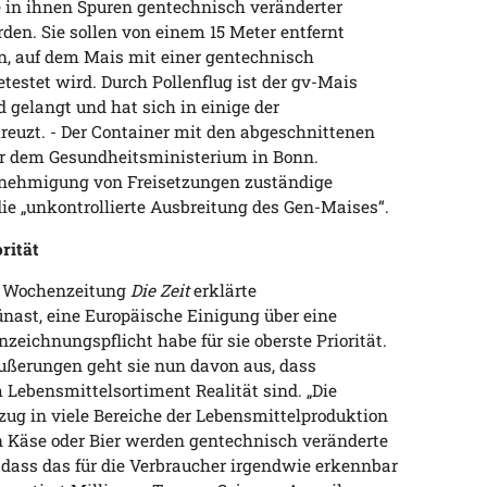
in ihnen Spuren gentechnisch veränderter
n. Sie sollen von einem 15 Meter entfernt
, auf dem Mais mit einer gentechnisch
etestet wird. Durch Pollenflug ist der gv-Mais
d gelangt und hat sich in einige der
reuzt. - Der Container mit den abgeschnittenen
r dem Gesundheitsministerium in Bonn.
enehmigung von Freisetzungen zuständige
ie „unkontrollierte Ausbreitung des Gen-Maises“.
rität
er Wochenzeitung
Die Zeit
erklärte
ast, eine Europäische Einigung über eine
eichnungspflicht habe für sie oberste Priorität.
Äußerungen geht sie nun davon aus, dass
ebensmittelsortiment Realität sind. „Die
zug in viele Bereiche der Lebensmittelproduktion
on Käse oder Bier werden gentechnisch veränderte
 dass das für die Verbraucher irgendwie erkennbar