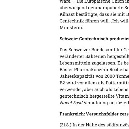
wäre. … Die Europäische Union i
überwiegend genmanipulierte So
Künast bestätigte, dass sie mit
Gentechnik führen will. „Ich wil
Ministerin.
Schweiz: Gentechnisch produzie
Das Schweizer Bundesamt für Ges
veränderter Bakterien hergestel
Lebensmitteln zugelassen. Es be
Basler Pharmakonzern Roche hat
Jahreskapazität von 2000 Tonne
B2 wird vor allem als Futtermitt
verwendet, aber auch als Lebensmi
gentechnisch hergestellte Vita
Novel Food
Verordnung notifiziert
Frankreich: Versuchsfelder zers
(31.8.) In der Nähe des südfranz