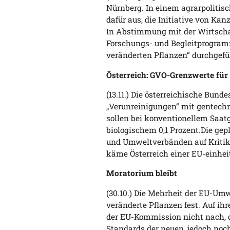
Nürnberg. In einem agrarpolitisc
dafür aus, die Initiative von Ka
In Abstimmung mit der Wirtschaft
Forschungs- und Begleitprogra
veränderten Pflanzen“ durchgefü
Österreich: GVO-Grenzwerte für
(13.11.) Die österreichische Bund
„Verunreinigungen“ mit gentechn
sollen bei konventionellem Saatg
biologischem 0,1 Prozent.Die gep
und Umweltverbänden auf Kritik. 
käme Österreich einer EU-einhei
Moratorium bleibt
(30.10.) Die Mehrheit der EU-Um
veränderte Pflanzen fest. Auf i
der EU-Kommission nicht nach,
Standards der neuen, jedoch noch