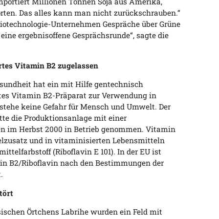
mportiert Millionen Tonnen Soja aus Amerika,
rten. Das alles kann man nicht zurückschrauben.“
 Biotechnologie-Unternehmen Gespräche über Grüne
l eine ergebnisoffene Gesprächsrunde“, sagte die
rtes Vitamin B2 zugelassen
undheit hat ein mit Hilfe gentechnisch
ltes Vitamin B2-Präparat zur Verwendung in
stehe keine Gefahr für Mensch und Umwelt. Der
te die Produktionsanlage mit einer
n im Herbst 2000 in Betrieb genommen. Vitamin
elzusatz und in vitaminisierten Lebensmitteln
ttelfarbstoff (Riboflavin E 101). In der EU ist
min B2/Riboflavin nach den Bestimmungen der
.
tört
ösischen Örtchens Labrihe wurden ein Feld mit