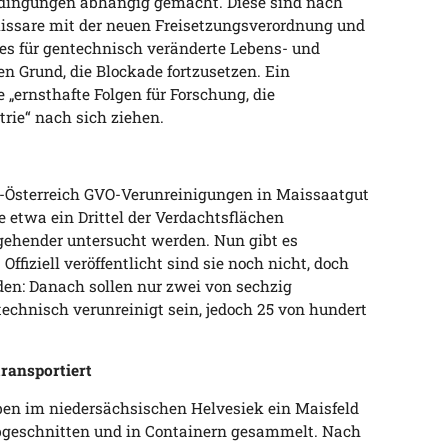
edingungen abhängig gemacht. Diese sind nach
ssare mit der neuen Freisetzungsverordnung und
es für gentechnisch veränderte Lebens- und
nen Grund, die Blockade fortzusetzen. Ein
„ernsthafte Folgen für Forschung, die
trie“ nach sich ziehen.
er-Österreich GVO-Verunreinigungen in Maissaatgut
e etwa ein Drittel der Verdachtsflächen
ingehender untersucht werden. Nun gibt es
ffiziell veröffentlicht sind sie noch nicht, doch
den: Danach sollen nur zwei von sechzig
echnisch verunreinigt sein, jedoch 25 von hundert
ransportiert
aben im niedersächsischen Helvesiek ein Maisfeld
abgeschnitten und in Containern gesammelt. Nach