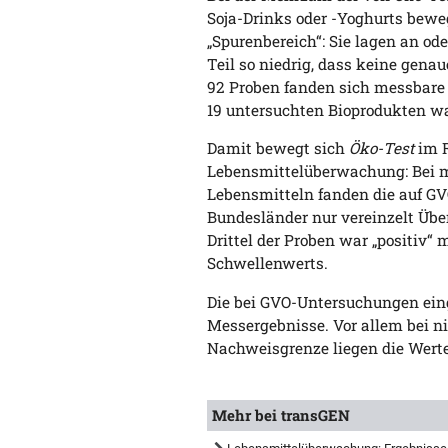
Soja-Drinks oder -Yoghurts bew
„Spurenbereich“: Sie lagen an o
Teil so niedrig, dass keine gen
92 Proben fanden sich messbare 
19 untersuchten Bioprodukten w
Damit bewegt sich
Öko-Test
im R
Lebensmittelüberwachung: Bei m
Lebensmitteln fanden die auf GV
Bundesländer nur vereinzelt Übe
Drittel der Proben war „positiv“
Schwellenwerts.
Die bei GVO-Untersuchungen eing
Messergebnisse. Vor allem bei n
Nachweisgrenze liegen die Wert
Mehr bei transGEN