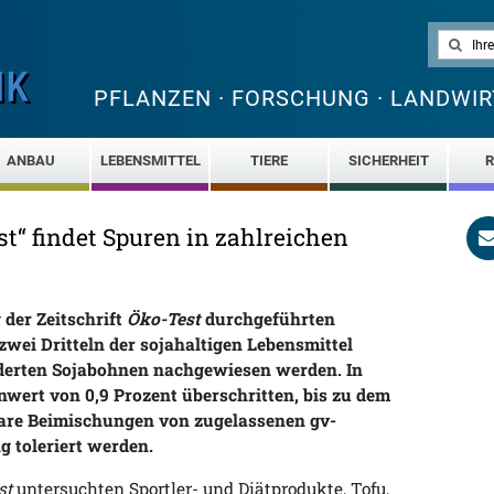
PFLANZEN · FORSCHUNG · LANDWIR
ANBAU
LEBENSMITTEL
TIERE
SICHERHEIT
R
t“ findet Spuren in zahlreichen
 der Zeitschrift
Öko-Test
durchgeführten
wei Dritteln der sojahaltigen Lebensmittel
derten Sojabohnen nachgewiesen werden. In
wert von 0,9 Prozent überschritten, bis zu dem
bare Beimischungen von zugelassenen gv-
 toleriert werden.
st
untersuchten Sportler- und Diätprodukte, Tofu,