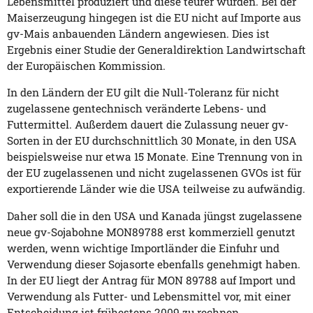
Lebensmittel produziert und diese teurer würden. Bei der
Maiserzeugung hingegen ist die EU nicht auf Importe aus
gv-Mais anbauenden Ländern angewiesen. Dies ist
Ergebnis einer Studie der Generaldirektion Landwirtschaft
der Europäischen Kommission.
In den Ländern der EU gilt die Null-Toleranz für nicht
zugelassene gentechnisch veränderte Lebens- und
Futtermittel. Außerdem dauert die Zulassung neuer gv-
Sorten in der EU durchschnittlich 30 Monate, in den USA
beispielsweise nur etwa 15 Monate. Eine Trennung von in
der EU zugelassenen und nicht zugelassenen GVOs ist für
exportierende Länder wie die USA teilweise zu aufwändig.
Daher soll die in den USA und Kanada jüngst zugelassene
neue gv-Sojabohne MON89788 erst kommerziell genutzt
werden, wenn wichtige Importländer die Einfuhr und
Verwendung dieser Sojasorte ebenfalls genehmigt haben.
In der EU liegt der Antrag für MON 89788 auf Import und
Verwendung als Futter- und Lebensmittel vor, mit einer
Entscheidung ist frühestens 2009 zu rechnen.