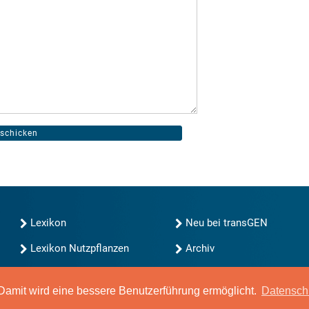
Lexikon
Neu bei transGEN
Lexikon Nutzpflanzen
Archiv
transGEN durchsuchen
Blog
Gute Gene, schlechte
amit wird eine bessere Benutzerführung ermöglicht.
Datensch
Gene