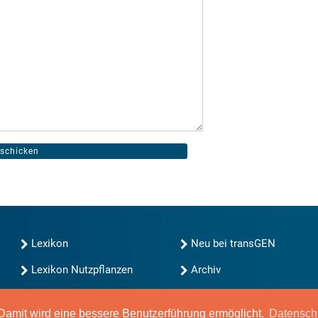
Lexikon
Neu bei transGEN
Lexikon Nutzpflanzen
Archiv
transGEN durchsuchen
Blog
Gute Gene, schlechte
amit wird eine bessere Benutzerführung ermöglicht.
Datensch
Gene