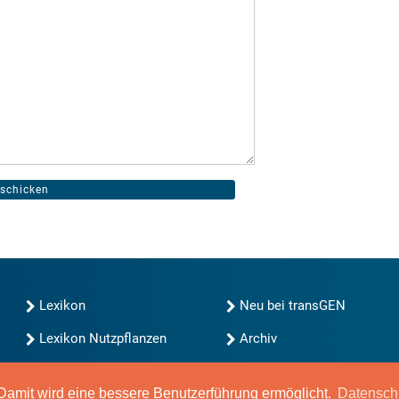
Lexikon
Neu bei transGEN
Lexikon Nutzpflanzen
Archiv
transGEN durchsuchen
Blog
Gute Gene, schlechte
amit wird eine bessere Benutzerführung ermöglicht.
Datensch
Gene