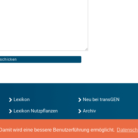
Lexikon
Neu bei transGEN
Lexikon Nutzpflanzen
Archiv
transGEN durchsuchen
Blog
Gute Gene, schlechte
amit wird eine bessere Benutzerführung ermöglicht.
Datensch
Gene