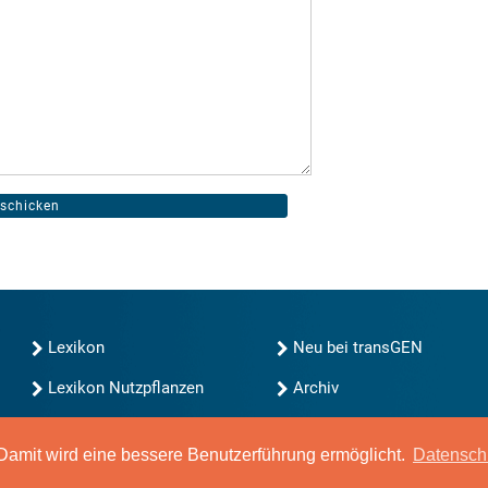
Lexikon
Neu bei transGEN
Lexikon Nutzpflanzen
Archiv
transGEN durchsuchen
Blog
Gute Gene, schlechte
amit wird eine bessere Benutzerführung ermöglicht.
Datensch
Gene