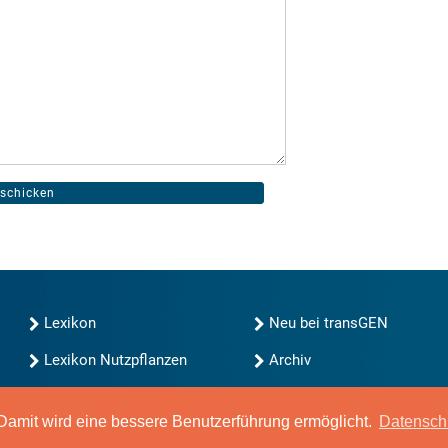
Lexikon
Neu bei transGEN
Lexikon Nutzpflanzen
Archiv
transGEN durchsuchen
Blog
Gute Gene, schlechte
amit wird eine bessere Benutzerführung ermöglicht.
Datensch
Gene