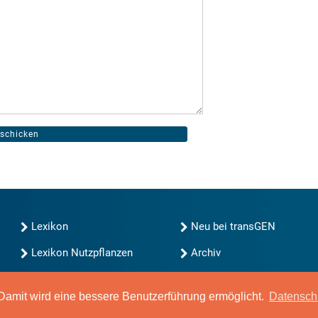
Lexikon
Neu bei transGEN
Lexikon Nutzpflanzen
Archiv
transGEN durchsuchen
Blog
Gute Gene, schlechte
amit wird eine bessere Benutzerführung ermöglicht.
Datensch
Gene