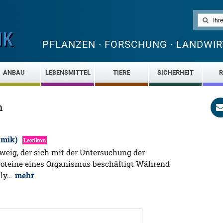
PFLANZEN · FORSCHUNG · LANDWIR
ANBAU
LEBENSMITTEL
TIERE
SICHERHEIT
R
n
omik)
Lexikon
eig, der sich mit der Untersuchung der
roteine eines Organismus beschäftigt Während
aly…
mehr