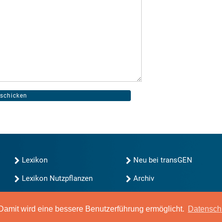
Lexikon
Neu bei transGEN
Lexikon Nutzpflanzen
Archiv
transGEN durchsuchen
Blog
Gute Gene, schlechte
amit wird eine bessere Benutzerführung ermöglicht.
Datensch
Gene