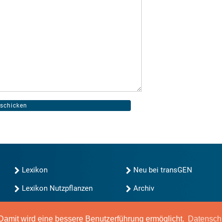
Lexikon
Neu bei transGEN
Lexikon Nutzpflanzen
Archiv
transGEN durchsuchen
Blog
Gute Gene, schlechte
amit wird eine bessere Benutzerführung ermöglicht.
Datensch
Gene