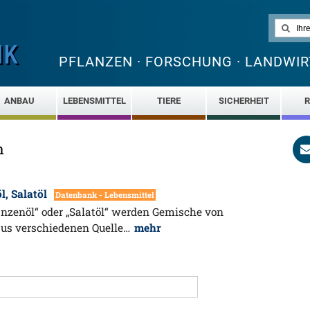
PFLANZEN · FORSCHUNG · LANDWIR
ANBAU
LEBENSMITTEL
TIERE
SICHERHEIT
R
n
l, Salatöl
Datenbank - Lebensmittel
lanzenöl“ oder „Salatöl“ werden Gemische von
aus verschiedenen Quelle…
mehr