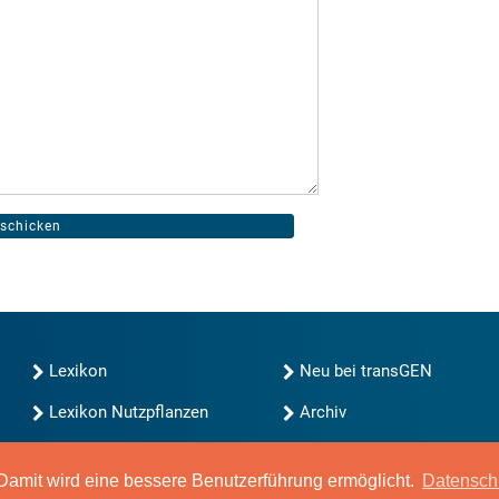
Lexikon
Neu bei transGEN
Lexikon Nutzpflanzen
Archiv
transGEN durchsuchen
Blog
Gute Gene, schlechte
amit wird eine bessere Benutzerführung ermöglicht.
Datensch
Gene