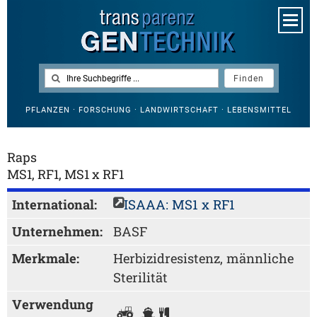
PFLANZEN · FORSCHUNG · LANDWIRTSCHAFT · LEBENSMITTEL
Raps
MS1, RF1, MS1 x RF1
International:
ISAAA: MS1 x RF1
Unternehmen:
BASF
Merkmale:
Herbizidresistenz, männliche
Sterilität
Verwendung