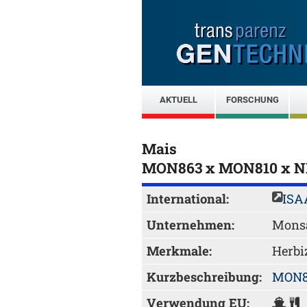
AKTUELL
FORSCHUNG
Mais
MON863 x MON810 x N
International:
ISA
Unternehmen:
Mons
Merkmale:
Herbi
Kurzbeschreibung:
MON8
Verwendung EU: