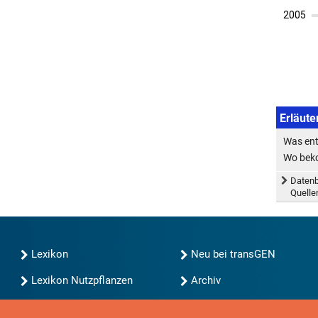
Erläute
Was ent
Wo beko
Datenb
Quell
Lexikon
Neu bei transGEN
Lexikon Nutzpflanzen
Archiv
transGEN durchsuchen
Blog
Gute Gene, schlechte