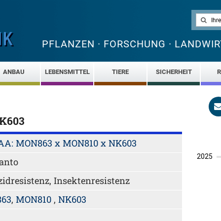
PFLANZEN · FORSCHUNG · LANDWIR
ANBAU
LEBENSMITTEL
TIERE
SICHERHEIT
R
K603
AA: MON863 x MON810 x NK603
anto
zidresistenz, Insektenresistenz
63
,
MON810
,
NK603