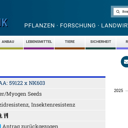
PFLANZEN · FORSCHUNG · LANDWIR
ANBAU
LEBENSMITTEL
TIERE
SICHERHEIT
R
AA: 59122 x NK603
er/Myogen Seeds
zidresistenz, Insektenresistenz
Antrag zurückgezogen