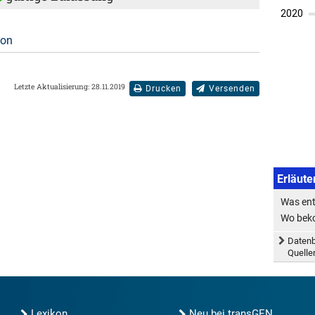
ion
Letzte Aktualisierung: 28.11.2019
Drucken
Versenden
Erläute
Was ent
Wo beko
Datenb
Quell
Lexikon
Neu bei transGEN