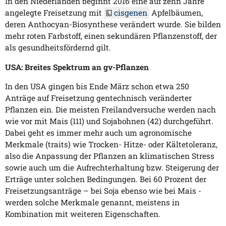
In den Niederlanden beginnt 2016 eine auf zehn Jahre
angelegte Freisetzung mit
cisgenen
Apfelbäumen,
deren Anthocyan-Biosynthese verändert wurde. Sie bilden
mehr roten Farbstoff, einen sekundären Pflanzenstoff, der
als gesundheitsfördernd gilt.
USA: Breites Spektrum an gv-Pflanzen
In den USA gingen bis Ende März schon etwa 250
Anträge auf Freisetzung gentechnisch veränderter
Pflanzen ein. Die meisten Freilandversuche werden nach
wie vor mit Mais (111) und Sojabohnen (42) durchgeführt.
Dabei geht es immer mehr auch um agronomische
Merkmale (traits) wie Trocken- Hitze- oder Kältetoleranz,
also die Anpassung der Pflanzen an klimatischen Stress
sowie auch um die Aufrechterhaltung bzw. Steigerung der
Erträge unter solchen Bedingungen. Bei 60 Prozent der
Freisetzungsanträge – bei Soja ebenso wie bei Mais -
werden solche Merkmale genannt, meistens in
Kombination mit weiteren Eigenschaften.