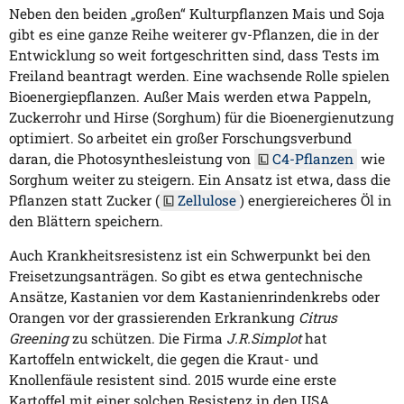
Neben den beiden „großen“ Kulturpflanzen Mais und Soja
gibt es eine ganze Reihe weiterer gv-Pflanzen, die in der
Entwicklung so weit fortgeschritten sind, dass Tests im
Freiland beantragt werden. Eine wachsende Rolle spielen
Bioenergiepflanzen. Außer Mais werden etwa Pappeln,
Zuckerrohr und Hirse (Sorghum) für die Bioenergienutzung
optimiert. So arbeitet ein großer Forschungsverbund
daran, die Photosynthesleistung von
C4-Pflanzen
wie
Sorghum weiter zu steigern. Ein Ansatz ist etwa, dass die
Pflanzen statt Zucker (
Zellulose
) energiereicheres Öl in
den Blättern speichern.
Auch Krankheitsresistenz ist ein Schwerpunkt bei den
Freisetzungsanträgen. So gibt es etwa gentechnische
Ansätze, Kastanien vor dem Kastanienrindenkrebs oder
Orangen vor der grassierenden Erkrankung
Citrus
Greening
zu schützen. Die Firma
J.R.Simplot
hat
Kartoffeln entwickelt, die gegen die Kraut- und
Knollenfäule resistent sind. 2015 wurde eine erste
Kartoffel mit einer solchen Resistenz in den USA