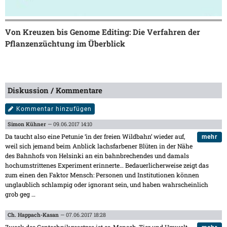
Von Kreuzen bis Genome Editing: Die Verfahren der
Pflanzenzüchtung im Überblick
Diskussion / Kommentare
Kommentar hinzufügen
Simon Kühner
— 09.06.2017 14:10
Da taucht also eine Petunie ‘in der freien Wildbahn’ wieder auf,
mehr
weil sich jemand beim Anblick lachsfarbener Blüten in der Nähe
des Bahnhofs von Helsinki an ein bahnbrechendes und damals
hochumstrittenes Experiment erinnerte… Bedauerlicherweise zeigt das
zum einen den Faktor Mensch: Personen und Institutionen können
unglaublich schlampig oder ignorant sein, und haben wahrscheinlich
grob geg
…
Ch. Happach-Kasan
— 07.06.2017 18:28
Zweck des Gentechnikgesetzes ist es, Mensch, Tier und Umwelt