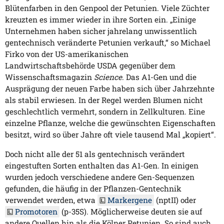
Blütenfarben in den Genpool der Petunien. Viele Züchter
kreuzten es immer wieder in ihre Sorten ein. „Einige
Unternehmen haben sicher jahrelang unwissentlich
gentechnisch veränderte Petunien verkauft,“ so Michael
Firko von der US-amerikanischen
Landwirtschaftsbehörde USDA gegenüber dem
Wissenschaftsmagazin
Science
. Das A1-Gen und die
Ausprägung der neuen Farbe haben sich über Jahrzehnte
als stabil erwiesen. In der Regel werden Blumen nicht
geschlechtlich vermehrt, sondern in Zellkulturen. Eine
einzelne Pflanze, welche die gewünschten Eigenschaften
besitzt, wird so über Jahre oft viele tausend Mal „kopiert“.
Doch nicht alle der 51 als gentechnisch verändert
eingestuften Sorten enthalten das A1-Gen. In einigen
wurden jedoch verschiedene andere Gen-Sequenzen
gefunden, die häufig in der Pflanzen-Gentechnik
verwendet werden, etwa
Markergene
(nptII) oder
Promotoren
(p-35S). Möglicherweise deuten sie auf
andere Quellen hin als die Kölner Petunien. So sind auch