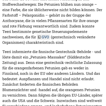
Stoffwechselwegen: Die Petunien blühen nun orange –
eine Farbe, die sie üblicherweise nicht bilden können. Der
Farbstoff – Pelargonidin – gehört zu der Gruppe der
Anthocyane, die in vielen Pflanzenarten für ihre orange
und rote Färbung verantwortlich sind. Zudem konnte
Teeri bestimmte genetische Steuerungselemente
nachweisen, die für
GVO
(gentechnisch veränderte
Organismen) charakteristisch sind.
Teeri informierte die finnische Gentechnik-Behörde - und
löste damit ein „Petunien-Massaker“ (Süddeutsche
Zeitung) aus. Denn eine gentechnik-rechtliche Zulassung
für die orangenfarbenen Petunien gab es weder in
Finnland, noch in der EU oder anderen Ländern. Und das
bedeutet: Auspflanzen und Handel sind nicht erlaubt.
Zunächst forderten die finnischen Behörden
Blumenzüchter und -handel auf, die orangenen Petunien
zu vernichten. Dann folgten die übrigen EU-Länder, später
auch die USA und die Schweiz. Inzwischen sind weltweit
51 verschiedene orange- und lachsfarbene Petuniensorten