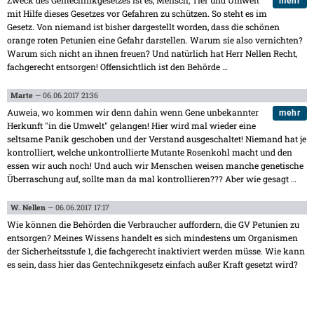
mehr
mit Hilfe dieses Gesetzes vor Gefahren zu schützen. So steht es im
Gesetz. Von niemand ist bisher dargestellt worden, dass die schönen
orange roten Petunien eine Gefahr darstellen. Warum sie also vernichten?
Warum sich nicht an ihnen freuen? Und natürlich hat Herr Nellen Recht,
fachgerecht entsorgen! Offensichtlich ist den Behörde
…
Marte
— 06.06.2017 21:36
Auweia, wo kommen wir denn dahin wenn Gene unbekannter
mehr
Herkunft "in die Umwelt" gelangen! Hier wird mal wieder eine
seltsame Panik geschoben und der Verstand ausgeschaltet! Niemand hat je
kontrolliert, welche unkontrollierte Mutante Rosenkohl macht und den
essen wir auch noch! Und auch wir Menschen weisen manche genetische
Überraschung auf, sollte man da mal kontrollieren??? Aber wie gesagt
…
W. Nellen
— 06.06.2017 17:17
Wie können die Behörden die Verbraucher auffordern, die GV Petunien zu
entsorgen? Meines Wissens handelt es sich mindestens um Organismen
der Sicherheitsstufe 1, die fachgerecht inaktiviert werden müsse. Wie kann
es sein, dass hier das Gentechnikgesetz einfach außer Kraft gesetzt wird?