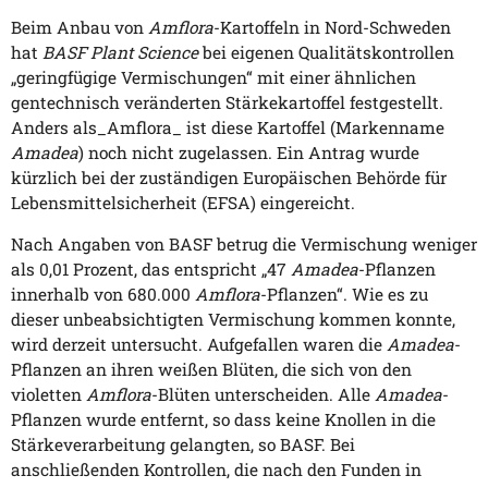
Beim Anbau von
Amflora
-Kartoffeln in Nord-Schweden
hat
BASF Plant Science
bei eigenen Qualitätskontrollen
„geringfügige Vermischungen“ mit einer ähnlichen
gentechnisch veränderten Stärkekartoffel festgestellt.
Anders als_Amflora_ ist diese Kartoffel (Markenname
Amadea
) noch nicht zugelassen. Ein Antrag wurde
kürzlich bei der zuständigen Europäischen Behörde für
Lebensmittelsicherheit (EFSA) eingereicht.
Nach Angaben von BASF betrug die Vermischung weniger
als 0,01 Prozent, das entspricht „47
Amadea
-Pflanzen
innerhalb von 680.000
Amflora
-Pflanzen“. Wie es zu
dieser unbeabsichtigten Vermischung kommen konnte,
wird derzeit untersucht. Aufgefallen waren die
Amadea
-
Pflanzen an ihren weißen Blüten, die sich von den
violetten
Amflora
-Blüten unterscheiden. Alle
Amadea
-
Pflanzen wurde entfernt, so dass keine Knollen in die
Stärkeverarbeitung gelangten, so BASF. Bei
anschließenden Kontrollen, die nach den Funden in