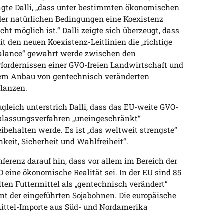
agte Dalli, „dass unter bestimmten ökonomischen
der natürlichen Bedingungen eine Koexistenz
icht möglich ist.“ Dalli zeigte sich überzeugt, dass
it den neuen Koexistenz-Leitlinien die „richtige
alance“ gewahrt werde zwischen den
rfordernissen einer GVO-freien Landwirtschaft und
em Anbau von gentechnisch veränderten
flanzen.
ugleich unterstrich Dalli, dass das EU-weite GVO-
ulassungsverfahren „uneingeschränkt“
eibehalten werde. Es ist „das weltweit strengste“
hkeit, Sicherheit und Wahlfreiheit“.
nferenz darauf hin, dass vor allem im Bereich der
 eine ökonomische Realität sei. In der EU sind 85
ten Futtermittel als „gentechnisch verändert“
nt der eingeführten Sojabohnen. Die europäische
mittel-Importe aus Süd- und Nordamerika