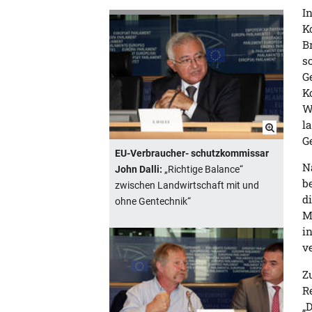
I
K
B
s
G
K
W
l
G
EU-Verbraucher- schutzkommissar
N
John Dalli:
„Richtige Balance“
b
zwischen Landwirtschaft mit und
d
ohne Gentechnik“
M
i
v
Z
R
„