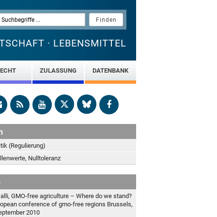
TSCHAFT · LEBENSMITTEL
ECHT
ZULASSUNG
DATENBANK
n
tik (Regulierung)
lenwerte, Nulltoleranz
b
alli, GMO-free agriculture – Where do we stand?
ropean conference of gmo-free regions Brussels,
eptember 2010