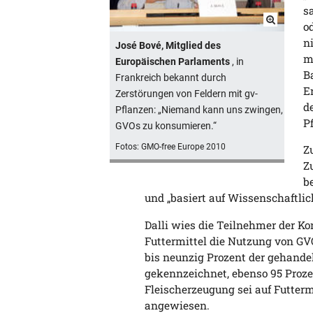
s
o
n
José Bové, Mitglied des
m
Europäischen Parlaments
, in
B
Frankreich bekannt durch
E
Zerstörungen von Feldern mit gv-
d
Pflanzen: „Niemand kann uns zwingen,
P
GVOs zu konsumieren.“
Fotos: GMO-free Europe 2010
Z
Z
b
und „basiert auf Wissenschaftlic
Dalli wies die Teilnehmer der Ko
Futtermittel die Nutzung von GVO
bis neunzig Prozent der gehandel
gekennzeichnet, ebenso 95 Proze
Fleischerzeugung sei auf Futter
angewiesen.