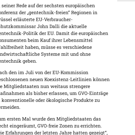
n seiner Rede auf der sechsten europäischen
onferenz der „gentechnik-freien“ Regionen in
rüssel erläuterte EU-Verbraucher-
chutzkommissar John Dalli die aktuelle
entechnik-Politik der EU. Damit die europäischen
onsumenten beim Kauf ihrer Lebensmittel
ahlfreiheit haben, müsse es verschiedene
andwirtschaftliche Systeme mit und ohne
entechnik geben.
ach den im Juli von der EU-Kommission
eschlossenen neuen Koexistenz-Leitlinien können
ie Mitgliedstaaten nun weitaus strengere
aßnahmen als bisher erlassen, um GVO-Einträge
n konventionelle oder ökologische Produkte zu
ermeiden.
um ersten Mal wurde den Mitgliedstaaten das
echt eingeräumt, GVO-freie Zonen zu errichten.
Die Erfahrungen der letzten Jahre hatten gezeigt“,