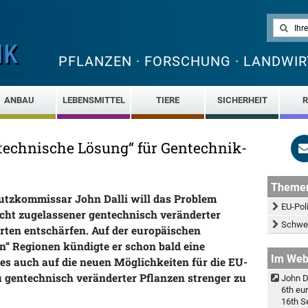
PFLANZEN · FORSCHUNG · LANDWIR
ANBAU
LEBENSMITTEL
TIERE
SICHERHEIT
R
„technische Lösung“ für Gentechnik-
Theme
utzkommissar John Dalli will das Problem
EU-Poli
cht zugelassener gentechnisch veränderter
Schwel
ten entschärfen. Auf der europäischen
n“ Regionen kündigte er schon bald eine
Im We
ies auch auf die neuen Möglichkeiten für die EU-
u gentechnisch veränderter Pflanzen strenger zu
John D
6th eu
16th S