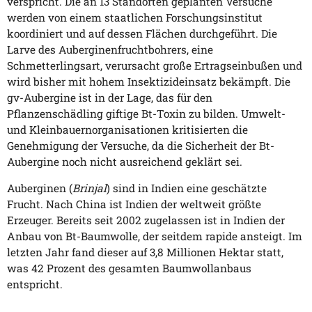
verspricht. Die an 13 Standorten geplanten Versuche
werden von einem staatlichen Forschungsinstitut
koordiniert und auf dessen Flächen durchgeführt. Die
Larve des Auberginenfruchtbohrers, eine
Schmetterlingsart, verursacht große Ertragseinbußen und
wird bisher mit hohem Insektizideinsatz bekämpft. Die
gv-Aubergine ist in der Lage, das für den
Pflanzenschädling giftige Bt-Toxin zu bilden. Umwelt-
und Kleinbauernorganisationen kritisierten die
Genehmigung der Versuche, da die Sicherheit der Bt-
Aubergine noch nicht ausreichend geklärt sei.
Auberginen (
Brinjal
) sind in Indien eine geschätzte
Frucht. Nach China ist Indien der weltweit größte
Erzeuger. Bereits seit 2002 zugelassen ist in Indien der
Anbau von Bt-Baumwolle, der seitdem rapide ansteigt. Im
letzten Jahr fand dieser auf 3,8 Millionen Hektar statt,
was 42 Prozent des gesamten Baumwollanbaus
entspricht.