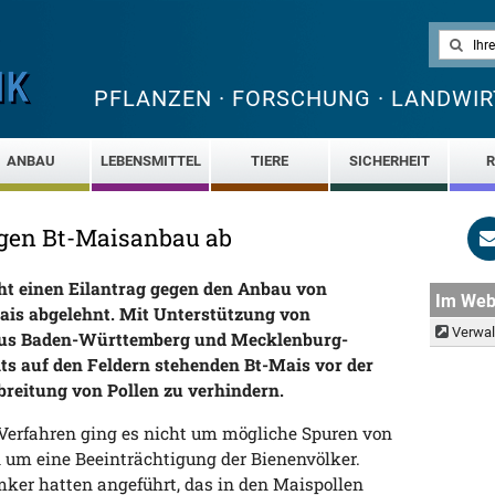
PFLANZEN · FORSCHUNG · LANDWIR
ANBAU
LEBENSMITTEL
TIERE
SICHERHEIT
R
egen Bt-Maisanbau ab
icht einen Eilantrag gegen den Anbau von
Im We
is abgelehnt. Mit Unterstützung von
Verwal
aus Baden-Württemberg und Mecklenburg-
ts auf den Feldern stehenden Bt-Mais vor der
breitung von Pollen zu verhindern.
Verfahren ging es nicht um mögliche Spuren von
 um eine Beeinträchtigung der Bienenvölker.
ker hatten angeführt, das in den Maispollen